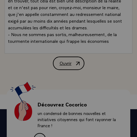
en trouver, tout cela est bien une description de la réalité
et ce n'est pas pour rien, croyez-moi, monsieur le maire,
que j'en appelle constamment au redressement national
exigé par au moins dix années pendant lesquelles se sont
accumulées les difficultés et les drames.
- Nous ne sommes pas sortis, malheureusement, de la
tourmente internationale qui frappe les économies
voisines mais, ne nous réfugions dans aucun argument :
c'est en nous que réside le salut. Quand je dis en nous, je
ne veux pas dire, monsieur le maire, simplement la
Ouvrir
Allocution de M. François Mitterrand, Pr
municipalité de Roubaix et même sa population, en nous
"la France" qui doit en effet, et nous en parlerons cet
après-midi devant les élus de la région Nord - Pas-de-
Calais, se rassembler pour panser ses plaies dont celle-ci
est visible, et la France tout entière n'a pas oublié,
croyez-moi, monsieur le maire, la grande histoire de
Découvrez Cocorico
Roubaix, à la fois médiévale mais aussi contemporaine.
un condensé de bonnes nouvelles et
- Sont nées ici, il y a bien longtemps, des luttes pour la
initiatives citoyennes qui font rayonner la
conquête des libertés en face des seigneurs, sont nées ici
France !
bien des idées qui ont servi, qui servent encore, vaillantes
et fortes, à abattre les féodalités modernes. Roubaix