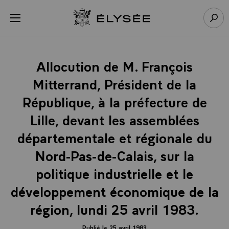
Panneau de gestion des cookies
menu
Retour à l’accueil Élysée
Rech
Allocution de M. François
Mitterrand, Président de la
République, à la préfecture de
Lille, devant les assemblées
départementale et régionale du
Nord-Pas-de-Calais, sur la
politique industrielle et le
développement économique de la
région, lundi 25 avril 1983.
Publié le 25 avril 1983