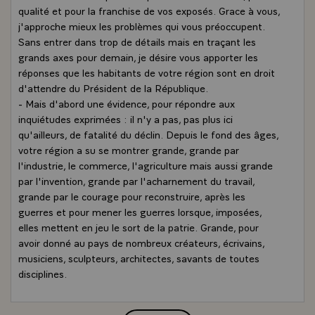
qualité et pour la franchise de vos exposés. Grace à vous,
j'approche mieux les problèmes qui vous préoccupent.
Sans entrer dans trop de détails mais en traçant les
grands axes pour demain, je désire vous apporter les
réponses que les habitants de votre région sont en droit
d'attendre du Président de la République.
- Mais d'abord une évidence, pour répondre aux
inquiétudes exprimées : il n'y a pas, pas plus ici
qu'ailleurs, de fatalité du déclin. Depuis le fond des âges,
votre région a su se montrer grande, grande par
l'industrie, le commerce, l'agriculture mais aussi grande
par l'invention, grande par l'acharnement du travail,
grande par le courage pour reconstruire, après les
guerres et pour mener les guerres lorsque, imposées,
elles mettent en jeu le sort de la patrie. Grande, pour
avoir donné au pays de nombreux créateurs, écrivains,
musiciens, sculpteurs, architectes, savants de toutes
disciplines.
- J'ai pu observer, au-cours de ce bref voyage, depuis ce
matin, à quel point les hommes de ces régions savaient,