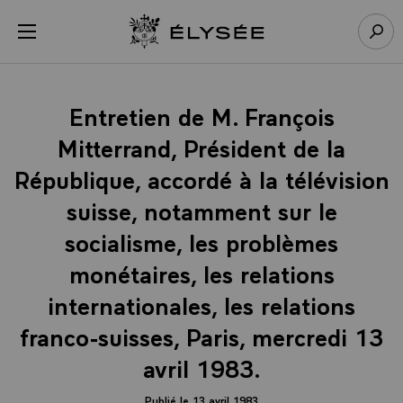
Panneau de gestion des cookies
menu
Retour à l’accueil Élysée
Rech
Entretien de M. François
Mitterrand, Président de la
République, accordé à la télévision
suisse, notamment sur le
socialisme, les problèmes
monétaires, les relations
internationales, les relations
franco-suisses, Paris, mercredi 13
avril 1983.
Publié le 13 avril 1983