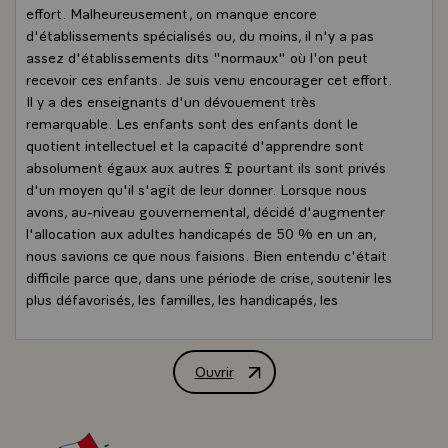
effort. Malheureusement, on manque encore
d'établissements spécialisés ou, du moins, il n'y a pas
assez d'établissements dits "normaux" où l'on peut
recevoir ces enfants. Je suis venu encourager cet effort.
Il y a des enseignants d'un dévouement très
remarquable. Les enfants sont des enfants dont le
quotient intellectuel et la capacité d'apprendre sont
absolument égaux aux autres £ pourtant ils sont privés
d'un moyen qu'il s'agit de leur donner. Lorsque nous
avons, au-niveau gouvernemental, décidé d'augmenter
l'allocation aux adultes handicapés de 50 % en un an,
nous savions ce que nous faisions. Bien entendu c'était
difficile parce que, dans une période de crise, soutenir les
plus défavorisés, les familles, les handicapés, les
personnes âgées, les retraités qui se trouvent en
difficulté, c'est un effort que l'on demande à la solidarité
nationale. Mais la question est posée : faut-il ou ne faut-
Ouvrir
Entretien de M. François Mitterrand, Pr
il pas le faire ? Nous, nous disons "il faut le faire". Je vois
dans ce qui se passe en cette école, un exemple vivant
qui justifie l'effort des Français.\