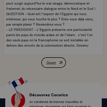
peut surgir aujourd'hui le vrai visage, démocratique et
fraternel, du nécessaire dialogue entre le Nord et le Sud.\
QUESTION.- Quel est l'aspect de l'Egypte qui vous
intéresse, qui vous touche le plus ? Etes-vous déjà venu,
par simple plaisir ? Reviendrez-vous ?
- LE PRESIDENT.- L'Egypte présente une particularité
parmi les pays du monde arabe et de l'Islam : c'est l'un
des seuls pays où la francophonie se soit installée en
dehors des circuits de la colonisation directe. Devenu
ministre de l'éducation, un écrivain arabe parmi les
meilleurs, Taha Hussein, a rendu le Français obligatoire
dans les lycées. C'est par le Français que l'Egypte, au
Ouvrir
Entretien de M. François Mitterrand, P
seuil du XIXème siècle, s'est ouverte à la modernité.
C'est, je crois, le thème d'un projet de film du grand
cinéaste égyptien Youssef Chahine, "Bonaparte en
Egypte", qui sera réalisé en co-production avec la France.
Y seront abordés les contradictions de la Révolution
française et de son expansionisme militaire. Mais y seront
Découvrez Cocorico
également évoqués les premiers égyptologues, et les
un condensé de bonnes nouvelles et
médecins qui luttèrent contre la peste. C'est tout cela,
initiatives citoyennes qui font rayonner la