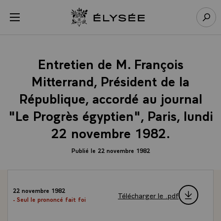
Panneau de gestion des cookies
menu
Retour à l’accueil Élysée
Rech
Entretien de M. François
Mitterrand, Président de la
République, accordé au journal
"Le Progrès égyptien", Paris, lundi
22 novembre 1982.
Publié le 22 novembre 1982
22 novembre 1982
Télécharger le .pdf
- Seul le prononcé fait foi