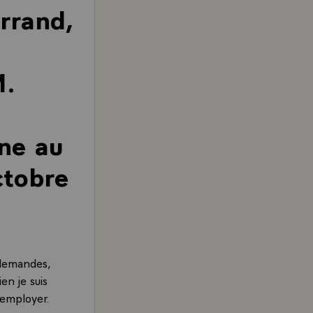
rrand,
M.
ne au
ctobre
llemandes,
en je suis
'employer.