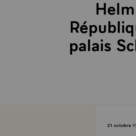
Helmu
Républiq
palais S
21 octobre 