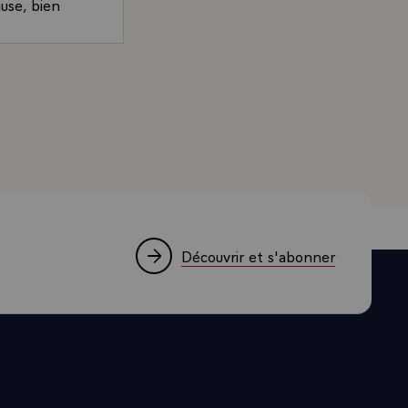
use, bien
année les
lesquels nos
rand, Président de la République, à l'occasion du dîner 
de notre
amitié, et le
arque, tant il
de ses
névitables
ais je le dis,
ue l'on croit
Découvrir et s'abonner
que pour
rêts de nos
la vie, le
es voies