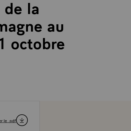
 de la
emagne au
1 octobre
r le .pdf