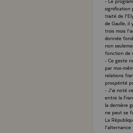
- Le program
signification
traité de l'E
de Gaulle, il
trois mois l'
donnée fonda
non seulemen
fonction de
- Ce geste n
par moi-même
relations fra
prospérité p
- J'ai noté c
entre la Fra
la dernière g
ne peut se fa
La Républiqu
l'alternance 