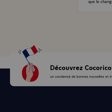
que le chang
entendu, la 
mêmes assura
- Nos choix p
politiques s
civilisation,
sentiment qu
- S'il ne s'ag
va de soi, d
objectifs et 
fluctuations 
Découvrez Cocorico
pour bien mar
si fragile qu
un condensé de bonnes nouvelles et ini
nous comme 
peuples.
- Mais toute 
temps, les h
toujours nou