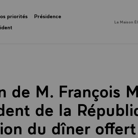
os priorités
Présidence
La Maison É
ident
n de M. François M
dent de la Républi
ion du dîner offer