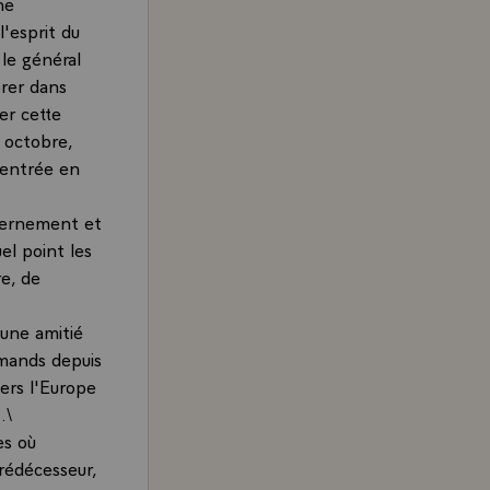
ne
l'esprit du
 le général
brer dans
er cette
 octobre,
'entrée en
uvernement et
el point les
re, de
"une amitié
emands depuis
vers l'Europe
.\
es où
prédécesseur,