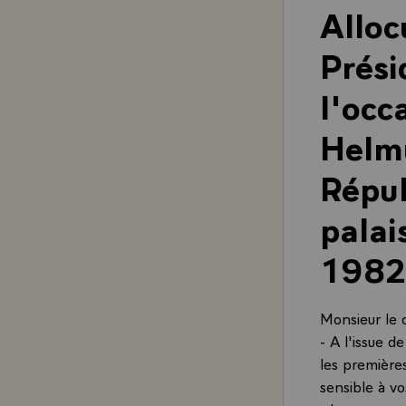
Alloc
Prési
l'occ
Helmu
Répub
palai
1982
Monsieur le c
- A l'issue 
les première
sensible à v