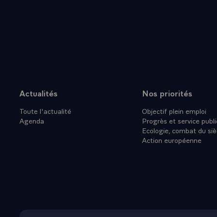
consultations
`Helmut Schmi
et les plus f
consultation
contacts entr
noterai pour
Dietrich Gen
Worner et Cha
Actualités
Nos priorités
Plan du site
ans, et qui 
Toute l'actualité
Objectif plein emploi
conditions po
Agenda
Progrès et service publi
monsieur le 
Ecologie, combat du siè
Notre effort
Action européenne
devenir de l'
Konrad Adena
promouvoir u
impulsion co
condition né
toujours suff