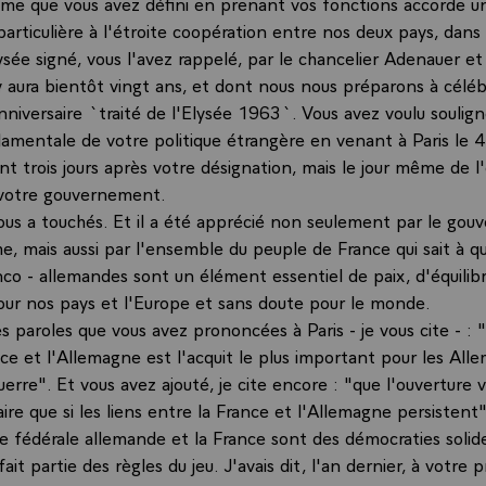
me que vous avez défini en prenant vos fonctions accorde u
 particulière à l'étroite coopération entre nos deux pays, dans 
lysée signé, vous l'avez rappelé, par le chancelier Adenauer et
 y aura bientôt vingt ans, et dont nous nous préparons à célé
anniversaire `traité de l'Elysée 1963`. Vous avez voulu soulign
mentale de votre politique étrangère en venant à Paris le 4
t trois jours après votre désignation, mais le jour même de l
 votre gouvernement.
ous a touchés. Et il a été apprécié non seulement par le go
, mais aussi par l'ensemble du peuple de France qui sait à qu
nco - allemandes sont un élément essentiel de paix, d'équilib
our nos pays et l'Europe et sans doute pour le monde.
es paroles que vous avez prononcées à Paris - je vous cite - : 
nce et l'Allemagne est l'acquit le plus important pour les All
uerre". Et vous avez ajouté, je cite encore : "que l'ouverture 
ire que si les liens entre la France et l'Allemagne persistent"
e fédérale allemande et la France sont des démocraties solid
fait partie des règles du jeu. J'avais dit, l'an dernier, à votre 