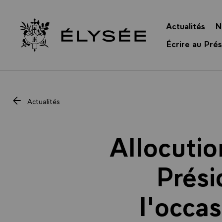
Panneau de gestion des cookies
Actualités
N
Retour à l’accueil Élysée
Écrire au Prés
Actualités
Allocutio
Prési
l'occas