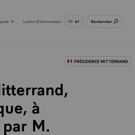
lysée
Lettre d'information
FR
Rechercher
PRÉSIDENCE MITTERRAND
itterrand,
que, à
t par M.