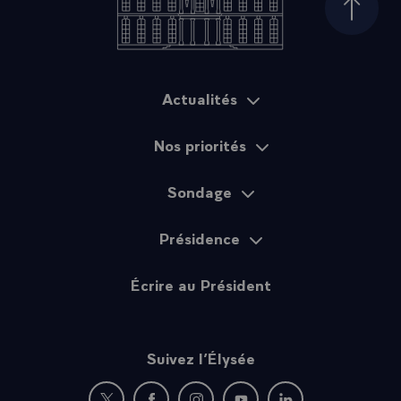
Haut d
Actualités
Plan du site
Nos priorités
Sondage
Présidence
Écrire au Président
Suivez l’Élysée