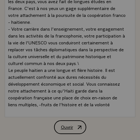
les deux pays, vous avez fait de longues études en
France. C'est à nos yeux un gage supplémentaire de
votre attachement à la poursuite de la coopération franco
- haitienne.
- Votre carrière dans l'enseignement, votre engagement
dans les activités de la francophonie, votre participation à
la vie de l'UNESCO vous conduiront certainement à
replacer vos tâches diplomatiques dans la perspective de
la culture universelle et du patrimoine historique et
culturel commun à nos deux pays.\
Le peuple haitien a une longue et fière histoire. Il est
actuellement confronté aux dures nécessités du
développement économique et social. Vous connaissez
notre attachement à ce qu'Haiti garde dans la
coopération française une place de choix en-raison de
liens multiples, -fruits de l'histoire et de la volonté
particulière de notre politique extérieure à l'égard du tiers
monde.
- Les besoins des pays en voie de développement sont
Ouvrir
Allocution de M. François Mitterrand, P
énormes et, en plus de la France, la communauté
internationale doit nous aider à faire face à ce défi de la