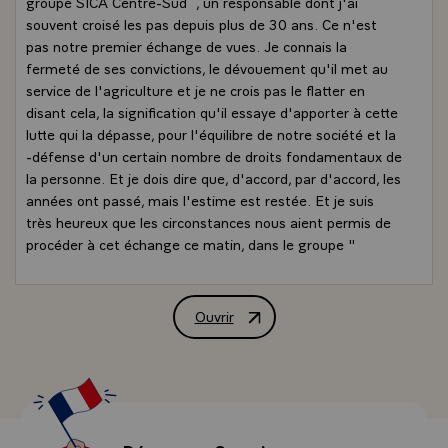
groupe SICA Centre-Sud`, un responsable dont j'ai
souvent croisé les pas depuis plus de 30 ans. Ce n'est
pas notre premier échange de vues. Je connais la
fermeté de ses convictions, le dévouement qu'il met au
service de l'agriculture et je ne crois pas le flatter en
disant cela, la signification qu'il essaye d'apporter à cette
lutte qui la dépasse, pour l'équilibre de notre société et la
-défense d'un certain nombre de droits fondamentaux de
la personne. Et je dois dire que, d'accord, par d'accord, les
années ont passé, mais l'estime est restée. Et je suis
très heureux que les circonstances nous aient permis de
procéder à cet échange ce matin, dans le groupe "
Centre-Sud".
- De même, monsieur le président `Jean Laurens,
président de la FDSEA`, j'ai été frappé par la clarté et la
Ouvrir
Allocution de M. François Mitterrand, 
précision de votre exposé qui fait avancer le dialogue. Il
n'y a pas que le fond, il y a aussi la forme et les deux
étaient parfaitement respectés. J'agirai de même. Je ne
vais pas faire en l'espace de 20 minutes un exposé
général sur l'agriculture et d'ailleurs, ce n'est pas mon
rôle. C'est le rôle des responsables du gouvernement.