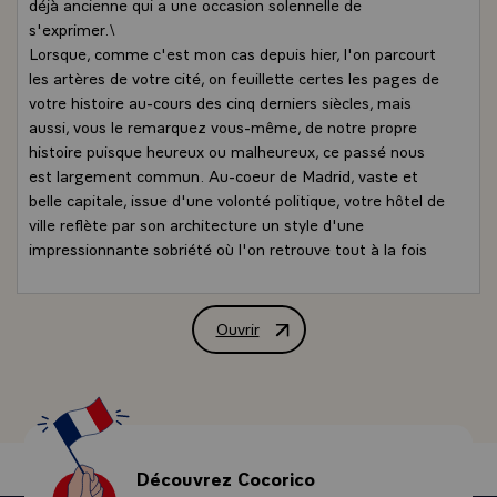
déjà ancienne qui a une occasion solennelle de
s'exprimer.\
Lorsque, comme c'est mon cas depuis hier, l'on parcourt
les artères de votre cité, on feuillette certes les pages de
votre histoire au-cours des cinq derniers siècles, mais
aussi, vous le remarquez vous-même, de notre propre
histoire puisque heureux ou malheureux, ce passé nous
est largement commun. Au-coeur de Madrid, vaste et
belle capitale, issue d'une volonté politique, votre hôtel de
ville reflète par son architecture un style d'une
impressionnante sobriété où l'on retrouve tout à la fois
l'ampleur des masses et la justesse des proportions qui
font l'austère beauté de tant de bâtiments publics dans
cette ville.
Ouvrir
Allocution de M. François Mitterrand, P
- Comment ne pas évoquer dans cette salle, à travers les
fresques de Francisco Palomino son disciple, Vélasquez
lui-même, génie si rare, capable de créer la vie avec
quelques touches de son pinceau. Voyage à travers le
temps et aussi au travers de votre histoire, celle du
baroque espagnol, celle des grandes réformes
Découvrez Cocorico
urbanistiques du règne de Charles III au-cours duquel