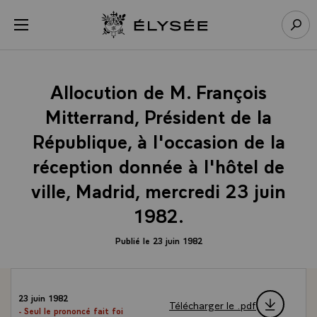
Panneau de gestion des cookies
menu
Retour à l’accueil Élysée
Rech
Allocution de M. François
Mitterrand, Président de la
République, à l'occasion de la
réception donnée à l'hôtel de
ville, Madrid, mercredi 23 juin
1982.
Publié le 23 juin 1982
23 juin 1982
Télécharger le .pdf
- Seul le prononcé fait foi