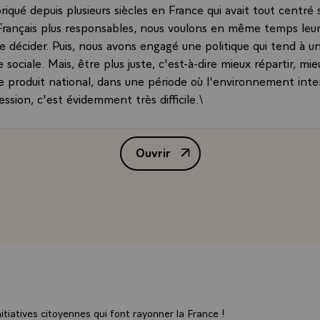
iqué depuis plusieurs siècles en France qui avait tout centré s
Français plus responsables, nous voulons en même temps leu
 décider. Puis, nous avons engagé une politique qui tend à u
e sociale. Mais, être plus juste, c'est-à-dire mieux répartir, mie
le produit national, dans une période où l'environnement inte
ession, c'est évidemment très difficile.\
se` L'obstacle majeur que rencontre tout gouvernement de
que lorsque ce qu'on appelle en France la gauche, les forces 
Ouvrir
au pouvoir, c'est parce que leurs prédécesseurs ont échoué. E
Interview de M. François Mitterr
ue, et par voie de conséquence, sur-le-plan social. Il y a donc
se s'était ajoutée à la crise internationale. Les solutions appor
 notre arrivée aux responsabilités, n'avaient pas corrigé les e
tionale. Il nous a donc fallu aborder cette crise dans de très 
mais en même temps, pour pouvoir mobiliser la Nation, il nous
lus grande justice sociale. Ces deux termes ne sont pas contra
s n'aurions pas essayé, mais ils sont difficilement conciliables
t donc une grande -entreprise qui justifie, je le crois, la rapidi
s avons agi. Mais l'ensemble du programme sur lequel je me su
tiatives citoyennes qui font rayonner la France !