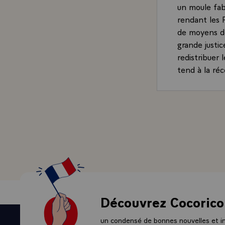
un moule fabr
rendant les 
de moyens de
grande justic
redistribuer 
tend à la réc
`Suite répon
France c'est 
parviennent 
plan économiq
crise françai
France, avant
crise interna
conditions £ 
établir une p
sans quoi nou
Découvrez Cocorico
entreprise es
laquelle nou
un condensé de bonnes nouvelles et ini