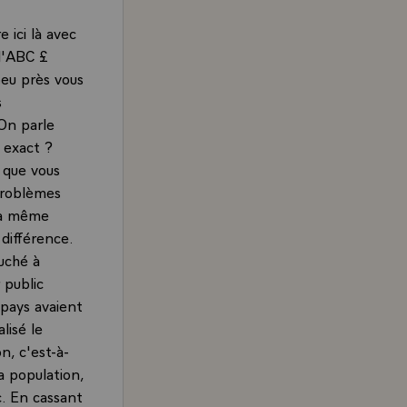
ici là avec
 d'ABC £
 peu près vous
s
 On parle
 exact ?
 que vous
 problèmes
la même
différence.
uché à
 public
 pays avaient
lisé le
n, c'est-à-
a population,
c. En cassant