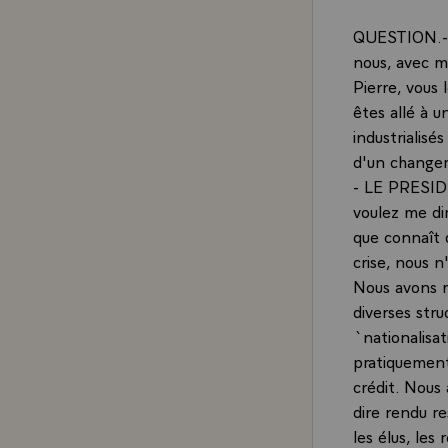
QUESTION.- M
nous, avec m
Pierre, vous 
êtes allé à 
industrialisé
d'un changem
- LE PRESIDE
voulez me dir
que connaît 
crise, nous 
Nous avons m
diverses str
`nationalisat
pratiquement
crédit. Nous 
dire rendu re
les élus, les