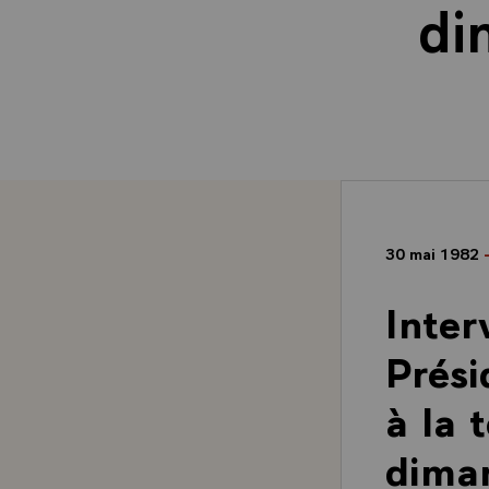
di
30 mai 1982
Inter
Prési
à la 
dima