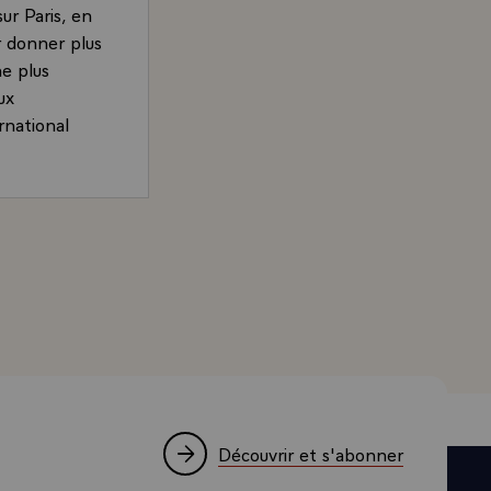
ur Paris, en
r donner plus
ne plus
ux
rnational
 progrès en
populaires,
choué sur-le-
and, Président de la République, accordée à la télévisio
 crise, et la
tées par la
ffets de la
mauvaises
 fallait
dictoires,
. Notre -
té avec
Découvrir et s'abonner
is engagé,