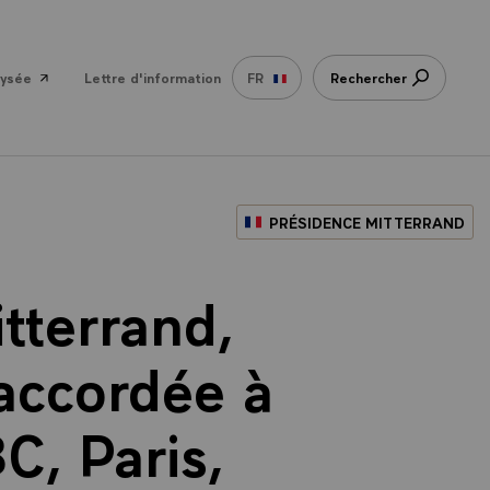
lysée
Lettre d'information
FR
Rechercher
PRÉSIDENCE MITTERRAND
tterrand,
 accordée à
C, Paris,