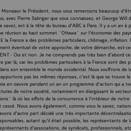
onsieur le Président, nous vous remercions beaucoup d'être 
oi, avec Pierre Salinger que vous connaissez, et George Will
le savez, est à la tête du bureau d'ABC à Paris. Il y a un an à
une réunion au haut sommet `Ottawa` sur l'économie des pay
s £ la France a des problèmes particuliers, chômage, inflation.
ent éventuel de votre approche, de votre démarche, est-ce
NT.- Oui et non. Je ne comprends pas très bien d'abord ce
e par là, car les problèmes particuliers à la France sont des
dans son ensemble le monde occidental. Nous souffrons de 
n'apportons pas les mêmes réponses, c'est là que se trouve la 
is en oeuvre pendant un an un programme d'action qui a to
uctures de notre société, notamment en élargissant le secteur
ions` là où les effets de la concurrence à l'intérieur de notre
 cessé. Nous avons également, comme vous le savez, nationa
avons d'autre part décidé une très importante décentralisatio
sponsables, autant qu'il était possible, les représentants de l
 représentants d'associations, de syndicats, professionnels, et