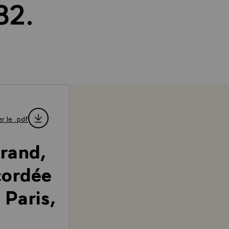
82.
r le .pdf
rrand,
cordée
 Paris,