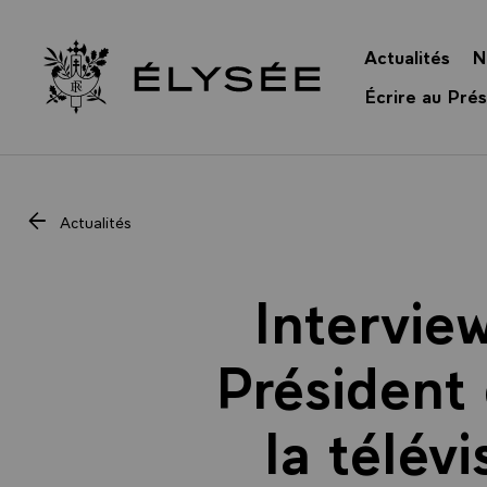
Panneau de gestion des cookies
Actualités
N
Retour à l’accueil Élysée
Écrire au Prés
Actualités
Intervie
Président 
la télév