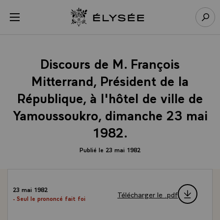
Panneau de gestion des cookies
menu
Retour à l’accueil Élysée
Rech
Discours de M. François
Mitterrand, Président de la
République, à l'hôtel de ville de
Yamoussoukro, dimanche 23 mai
1982.
Publié le 23 mai 1982
23 mai 1982
Télécharger le .pdf
- Seul le prononcé fait foi