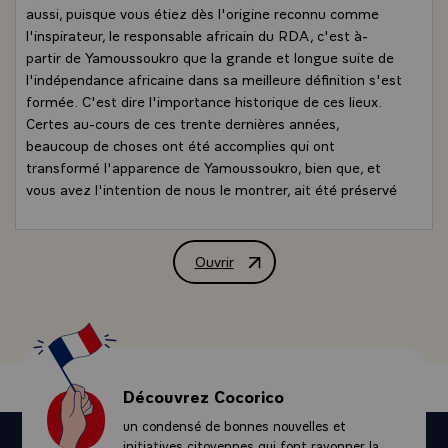
aussi, puisque vous étiez dès l'origine reconnu comme
l'inspirateur, le responsable africain du RDA, c'est à-
partir de Yamoussoukro que la grande et longue suite de
l'indépendance africaine dans sa meilleure définition s'est
formée. C'est dire l'importance historique de ces lieux.
Certes au-cours de ces trente dernières années,
beaucoup de choses ont été accomplies qui ont
transformé l'apparence de Yamoussoukro, bien que, et
vous avez l'intention de nous le montrer, ait été préservé
un certain nombre de lieux en son centre qui permettent
de retracer l'histoire de ces trois décennies. Et
l'important c'est peut-être aussi dans l'âme africaine,
Ouvrir
Discours de M. François Mitterrand, Pr
dans les traditions, celles qu'incarnent les chefs
traditionnels, que je suis heureux de saluer ici, celles qui
habitent l'âme de vos paysans : traditions, réflexions,
fidélité au souvenir des anciens, ouverture d'esprit sur le
futur, musique, danse £ toute une série de mythes, vous
les rappeliez tout à l'heure, ouverts aux croyances, aux
Découvrez Cocorico
spiritualités, aux façons d'être de tous les autres. C'est
un condensé de bonnes nouvelles et
d'ailleurs tout à fait caractéristique de la Côte d'Ivoire
initiatives citoyennes qui font rayonner la