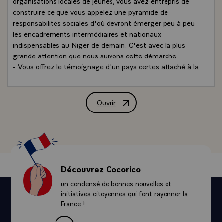
organisations locales de jeunes, vous avez entrepris de
construire ce que vous appelez une pyramide de
responsabilités sociales d'où devront émerger peu à peu
les encadrements intermédiaires et nationaux
indispensables au Niger de demain. C'est avec la plus
grande attention que nous suivons cette démarche.
- Vous offrez le témoignage d'un pays certes attaché à la
tradition, nous avons pu le constater hier soir, nous le
constatons tous les jours, mais aussi porteur des forces
vives de ses communautés, ardemment mobilisé vers la
Ouvrir
Discours de M. François Mitterrand, Pr
modernisation et le développem !ent, outils
indispensables pour répondre aux besoins de son peuple.
- En refusant de vous abandonner à la facilité, et ce que
j'avais tenu à vous dire, monsieur le président, dès notre
première rencontre, il y aura bientôt un an, en saluant
votre gestion scrupuleuse, ordonnée et sage. Bref, en
Découvrez Cocorico
refusant cette facilité, vous offrez une fois de plus et
un condensé de bonnes nouvelles et
affirmez une dignité qui fait partie de la conscience
initiatives citoyennes qui font rayonner la
profonde de votre peuple.
France !
- Je suis venu vous dire aujourd'hui le salut cordial de la
France et des Français.