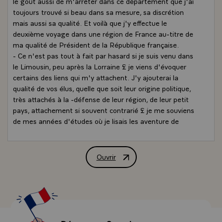
le goût aussi de m'arrêter dans ce département que j'ai
toujours trouvé si beau dans sa mesure, sa discrétion
mais aussi sa qualité. Et voilà que j'y effectue le
deuxième voyage dans une région de France au-titre de
ma qualité de Président de la République française.
- Ce n'est pas tout à fait par hasard si je suis venu dans
le Limousin, peu après la Lorraine £ je viens d'évoquer
certains des liens qui m'y attachent. J'y ajouterai la
qualité de vos élus, quelle que soit leur origine politique,
très attachés à la -défense de leur région, de leur petit
pays, attachement si souvent contrarié £ je me souviens
de mes années d'études où je lisais les aventure de
Martin NADAUD, significatif de l'exportation par la
Creuse de ses hommes, des maçons qui, partout, ont
participé aux entreprises de France et qui cependant
Ouvrir
Allocution de M. François Mitterrand, Pr
n'avaient pas les moyens matériels de rester dans le
pays qu'ils aimaient, pour le construire ou bien le
reconstruire £ j'ai cité Martin NADAUD parce qu'il reste
une valeur symbolique, ce député de 1849 qui s'est exilé
sous le Second Empire, ce premier responsable, nommé
par GAMBETTA, au nom de la République et qui reste un