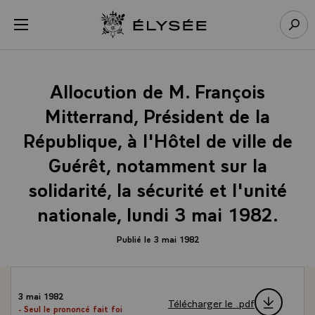
Panneau de gestion des cookies
menu
Retour à l’accueil Élysée
Rech
Allocution de M. François
Mitterrand, Président de la
République, à l'Hôtel de ville de
Guérêt, notamment sur la
solidarité, la sécurité et l'unité
nationale, lundi 3 mai 1982.
Publié le 3 mai 1982
3 mai 1982
Télécharger le .pdf
- Seul le prononcé fait foi