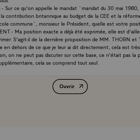
 Sur ce qu'on appelle le mandat `mandat du 30 mai 1980, s
 la contribution britannique au budget de la CEE et la réform
ricole commune`, monsieur le Président, quelle est votre posi
NT.- Ma position exacte a déjà été exprimée, elle est d'aille
rimer. S'agit-il de la dernière proposition de MM. THORN
e en dehors de ce que je leur ai dit directement, cela est trè
t non, on ne peut pas discuter sur cette base, ce n'était pas la 
supplémentaire, cela se comprend tout seul.
 M. SPADOLINI vient de déclarer qu'une des principales co
tre a été d'éviter la rupture. Qu'est-ce que vous pensez de c
Ouvrir
 le Président ? LE PRESIDENT.- Ce qui est sûr, c'est qu'il n'
Conférence de presse de M. Franç
ucun moment, je n'ai ressenti ou remarqué un ton dramatique
pture et même de rupture évitée. Je dois dire que le dialogue
'on vient d'évoquer, c'est-à-dire sur celui du mandat et parti
ès sobre. D'autant plus qu'il ne faut pas résumer ou réduire p
uxelles au problème du mandat qui n'en était qu'un des él
n des éléments principaux, c'est-à-dire que ce n'était pas à l