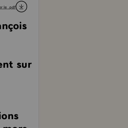
r le .pdf
ançois
nt sur
ions
0 mars