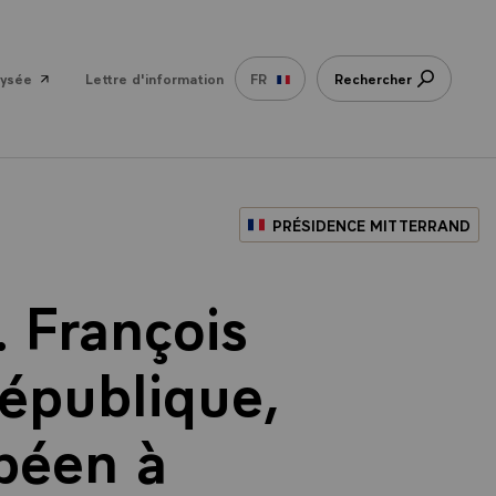
lysée
Lettre d'information
FR
Rechercher
PRÉSIDENCE MITTERRAND
 François
République,
opéen à