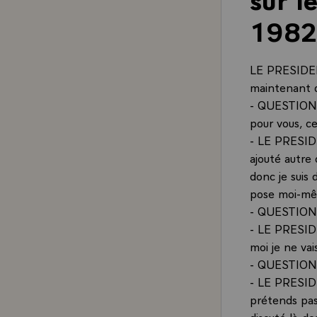
198
LE PRESIDENT
maintenant q
- QUESTION.-
pour vous, ce
- LE PRESIDE
ajouté autre
donc je suis
pose moi-mê
- QUESTION.-
- LE PRESIDE
moi je ne vai
- QUESTION.-
- LE PRESIDEN
prétends pas
discuté là-de