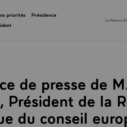
os priorités
Présidence
La Maison É
ident
ce de presse de M.
, Président de la 
sue du conseil eur