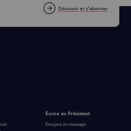
on pouvait
arrivé à Mme
Découvrir et s'abonner
 dit
éments les
 sont plus
l y a un très
 points
t surtout
ourg, donc
ement
est un terme
 reste des
ombreux,
Écrire au Président
hé par les
ron
Envoyez un message
n