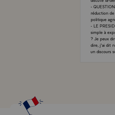
- QUESTION.-
réduction de
politique ag
- LE PRESIDE
simple à exp
? Je peux dir
dire, j'ai di
un discours 
- QUESTION.-
cette rencon
vue, monsieur
rupture, à a
séances de ru
le-plan que l
du budget, tr
sommet de Br
même pas l'u