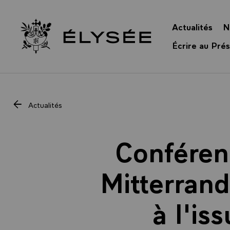
Panneau de gestion des cookies
Actualités
N
Retour à l’accueil Élysée
Écrire au Prés
Actualités
Conféren
Mitterrand
à l'is