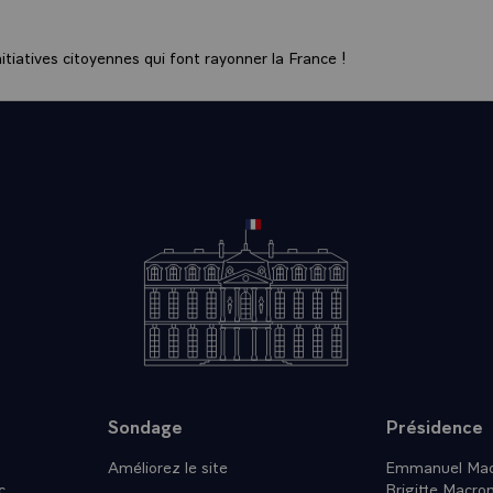
 se trouve que nous avons été quelques-uns à considérer que l'
 se rencontrer sans dire ce que l'on en pensait, c'est ce qui 
c'est ce qui est arrivé à moi-mêm. Nous n'avons d'ailleurs pas
tiatives citoyennes qui font rayonner la France !
la même chose.\
onsieur le Président, qu'est-ce que vous appelez : "des él
 s'il en est, de ce conseil européen ?"
T.- Sur-le-plan de la politique extérieure, les points de vue
s ne l'ont jamais été £ sur-le-plan de la politique économique i
de rapprochement, et donc de plus en plus nombreux sont les
us avez pu remarquer que dans les démarches économiques e
rche sociale, nous sommes déjà loin des positions de Luxemb
et sur-le-plan politique extérieure dans les termes habituell
me ceux de politique extérieure, étant bien entendu que c'
ar l'économie fait partie de la politique extérieure et que là, il
ais les points communs, je le répète, sont de plus en plus n
rgit.\
Sondage
Présidence
onsieur le Président, avez-vous l'impression d'avoir été lâc
Améliorez le site
Emmanuel Mac
ans ce sommet...
c
Brigitte Macro