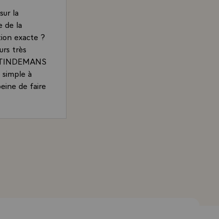
ur la
e de la
tion exacte ?
urs très
 et TINDEMANS
s simple à
peine de faire
nclusions de
e point de
y a pas eu
ois Mitterrand, Président de la République, à l'issue du 
 propre aux
 a été, sur-
culièrement
lutôt le
éments et
'ordre du