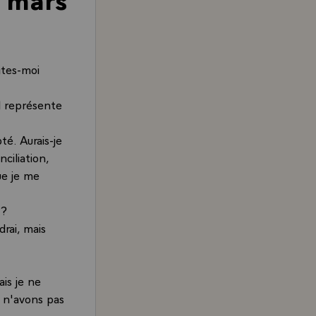
ites-moi
l représente
é. Aurais-je
ciliation,
ue je me
 ?
rai, mais
ais je ne
 n'avons pas