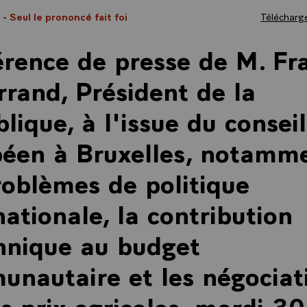
2
- Seul le prononcé fait foi
Télécharge
rence de presse de M. Fr
rrand, Président de la
lique, à l'issue du conseil
éen à Bruxelles, notamme
roblèmes de politique
nationale, la contribution
nnique au budget
nautaire et les négociat
es prix agricoles, mardi 3