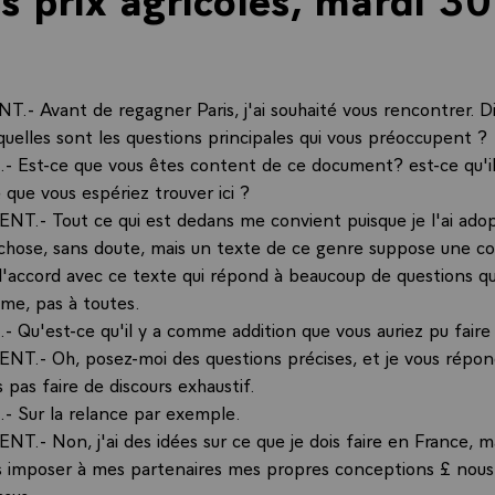
2
.- Avant de regagner Paris, j'ai souhaité vous rencontrer. D
uelles sont les questions principales qui vous préoccupent ?
 Est-ce que vous êtes content de ce document? est-ce qu'i
 que vous espériez trouver ici ?
NT.- Tout ce qui est dedans me convient puisque je l'ai adopt
 chose, sans doute, mais un texte de ce genre suppose une con
 d'accord avec ce texte qui répond à beaucoup de questions q
me, pas à toutes.
 Qu'est-ce qu'il y a comme addition que vous auriez pu faire
NT.- Oh, posez-moi des questions précises, et je vous répond
s pas faire de discours exhaustif.
 Sur la relance par exemple.
T.- Non, j'ai des idées sur ce que je dois faire en France, m
 imposer à mes partenaires mes propres conceptions £ nous
ssus.