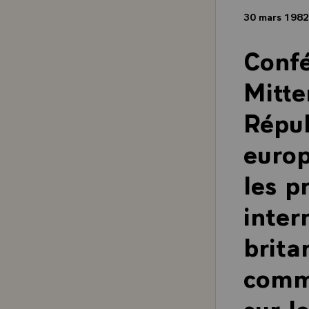
30 mars 198
Confé
Mitte
Répub
europ
les p
inter
brita
commu
sur l