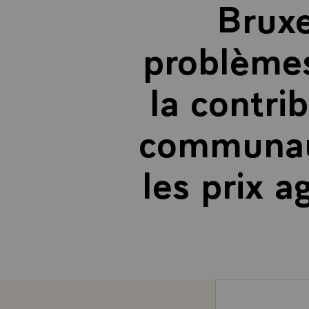
Bruxe
problèmes
la contri
communaut
les prix 