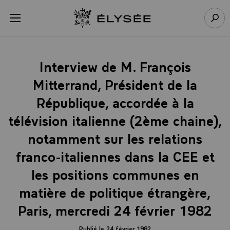
Panneau de gestion des cookies
menu
Retour à l’accueil Élysée
Rech
Interview de M. François
Mitterrand, Président de la
République, accordée à la
télévision italienne (2ème chaine),
notamment sur les relations
franco-italiennes dans la CEE et
les positions communes en
matière de politique étrangère,
Paris, mercredi 24 février 1982
Publié le 24 février 1982