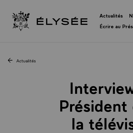
Panneau de gestion des cookies
Actualités
N
Retour à l’accueil Élysée
Écrire au Prés
Actualités
Intervie
Président 
la télévi