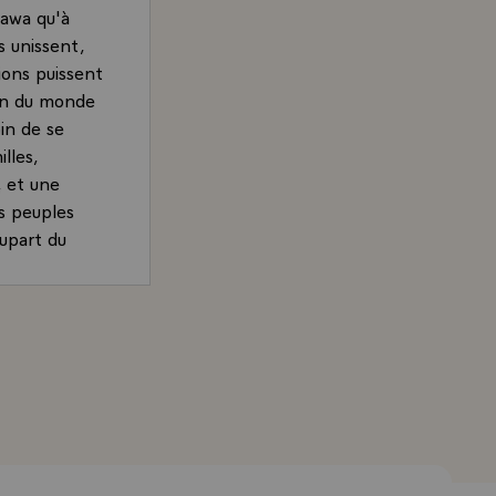
tawa qu'à
s unissent,
tions puissent
on du monde
in de se
lles,
, et une
es peuples
lupart du
un besoin
s tenir le
qui
and, Président de la République, accordée à la télévision
tre propre
ont £ et
hercheront
es les
énements, il
front les