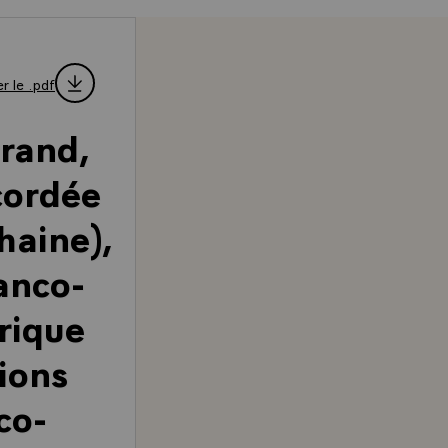
r le .pdf
rrand,
cordée
haine),
anco-
rique
tions
co-