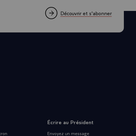
e que nous
c certains
Découvrir et s'abonner
 notre
us entendons
itique de la
tribue
e à
pinion, puis-
ce atlantique
t nous ne
juin, une
ept, en
ussitôt après,
dans-le-cadre
Écrire au Président
C'est dire
ron
Envoyez un message
ité et le