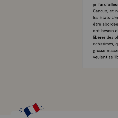
je l'ai d'ai
Cancun, et n
les Etats-Uni
être abordée
ont besoin d
libérer des o
richissimes, 
grosse masse 
veulent se li
temps, des di
d'affirmation
plus grand -
ressemble te
pays, alors 
comme d'autr
des armes, où
trouvent dan
peut en effet