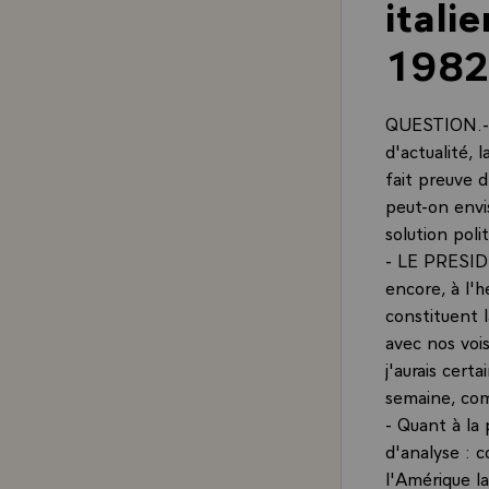
itali
198
QUESTION.- M
d'actualité, 
fait preuve 
peut-on env
solution poli
- LE PRESIDE
encore, à l'h
constituent 
avec nos voi
j'aurais cert
semaine, com
- Quant à la 
d'analyse : 
l'Amérique l