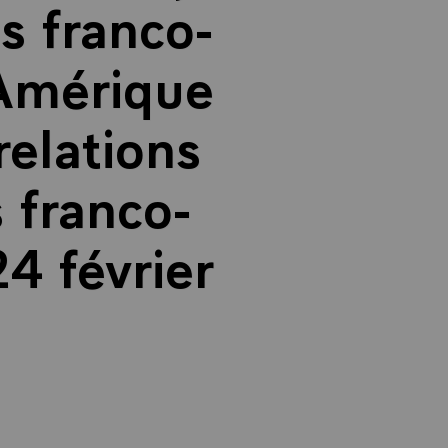
s franco-
'Amérique
relations
 franco-
24 février