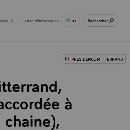
lysée
Lettre d'information
FR
Rechercher
PRÉSIDENCE MITTERRAND
tterrand,
 accordée à
e chaine),