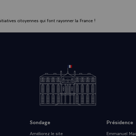
Amérique, qui finirait par avoir tragiquement raison mais parc
mulé des fautes à l'égard de ces peuples. Si l'on compare ave
ui se sont produits en Asie, soyons prudents. Voilà pourquoi
tiatives citoyennes qui font rayonner la France !
t différente, nos conclusions le sont mais bien entendu, no
ces affaires en confiance, avec nos partenaires occidentaux.\
epuis votre élection, monsieur le Président, la présence pol
n de l'Alliance atlantique a été réaffirmée avec vigueur. On at
au président américain REAGAN la volonté de convier la Franc
alement l'organisation militaire de l'OTAN. Quelle est votre o
 cette question ?
NT.- Nous sommes tout à fait disposés à discuter de l'Allian
er plus de cohésion, plus de force, presque plus de réalité, e
mais aucun dialogue dans ce sens. Il y a d'ailleurs, au mois de 
tre d'abord le sommet des pays les plus industrialisés, les s
 dernière réunion d'Ottawa, au Canada, et puis, il y aura, tout a
antique, qui aura lieu à Bonn, je crois, rencontre à laquelle, 
Sondage
Présidence
xistentes, le Premier ministre, M. Pierre MAUROY, se rendra. 
Améliorez le site
Emmanuel Mac
ptons être présents, dans tout les débats de fond, sur la réal