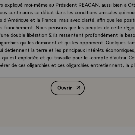
lleurs expliqué moi-même au Président REAGAN, aussi bien à Ot
ous continuons ce débat dans les conditions amicales qui nou
s d'Amérique et la France, mais avec clarté, afin que les posi
s franchement. Nous pensons que les peuples de cette régi
'une double libération £ ils ressentent profondément le beso
ligarchies qui les dominent et qui les oppriment. Quelques fami
qui détiennent la terre et les principaux intérêts économiques
qui est exploitée et qui travaille pour le -compte d'autrui. C
bérer de ces oligarchies et ces oligarchies entretiennent, la p
ctatures politiques - le plus souvent sanglantes. Il y a donc 
 nationale et un besoin d'affirmation sociale, dont nous devon
Ouvrir
compte si l'occident est ennemi de cette forme de libération 
Interview de M. François Mitterr
llement à celle que nous avons nous-mêmes réalisée dans no
bien entendu certaines fractions extrémistes ultra l'emporter
e part ces pays chercheront, ces forces révolutionnaires, c
 les trouveront-elles sinon dans le camp soviétique ? Et si ell
s le camp soviétique, alors peu à peu, sous la pression des év
 finalement se produire le choix d'un camp qui heurterait de 