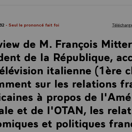
982
- Seul le prononcé fait foi
Télécharge
view de M. François Mitte
dent de la République, ac
télévision italienne (1ère c
ment sur les relations fr
caines à propos de l'Amé
ale et de l'OTAN, les rela
miques et politiques fran