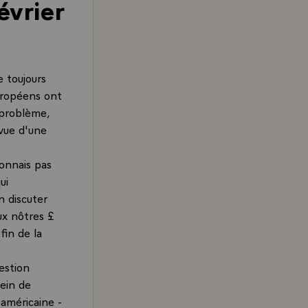
évrier
 toujours
européens ont
 problème,
vue d'une
connais pas
ui
n discuter
ux nôtres £
fin de la
estion
sein de
 américaine -