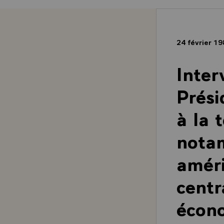
24 février 1
Inter
Prési
à la 
notam
améri
centr
écono