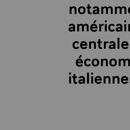
notammen
américai
centrale
économi
italienne