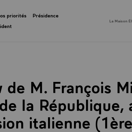
os priorités
Présidence
La Maison É
ident
w de M. François Mi
de la République,
sion italienne (1èr