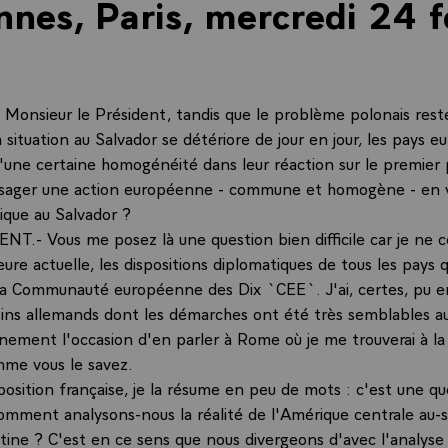
ennes, Paris, mercredi 24 f
2
onsieur le Président, tandis que le problème polonais reste
la situation au Salvador se détériore de jour en jour, les pays 
d'une certaine homogénéité dans leur réaction sur le premier
isager une action européenne - commune et homogène - en 
tique au Salvador ?
NT.- Vous me posez là une question bien difficile car je ne 
eure actuelle, les dispositions diplomatiques de tous les pays q
la Communauté européenne des Dix `CEE`. J'ai, certes, pu e
sins allemands dont les démarches ont été très semblables a
ainement l'occasion d'en parler à Rome où je me trouverai à la 
me vous le savez.
position française, je la résume en peu de mots : c'est une qu
comment analysons-nous la réalité de l'Amérique centrale au-
atine ? C'est en ce sens que nous divergeons d'avec l'analyse