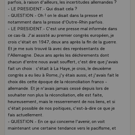
parfois, à raison d'ailleurs, les incertitudes allemandes ?
- LE PRESIDENT.- Qui disait cela ?
- QUESTION.- Oh ! on le disait dans la presse et
notamment dans la presse d'Outre-Rhin parfois.
- LE PRESIDENT.- C'est une presse mal informée dans
ce cas-là. J'ai assisté au premier congrès européen, je
crois c'était en 1947, deux ans après la fin de la guerre.
Et je me suis trouvé là avec des représentants de
l'Allemagne. Deux ans après les déchirements dont
chacun d'entre nous avait souffert, c'est dire que j'avais
fait un choix : c'était à La Haye, je crois, le deuxième
congrès a eu lieu à Rome, j'y étais aussi, et j'avais fait le
choix dès cette époque de la réconciliation franco -
allemande. Et je n'avais jamais cessé depuis lors de
souhaiter non plus la réconciliation, elle est faite,
heureusement, mais le resserrement de nos liens, et si
c'était possible de nos poitiques, c'est-à-dire ce que je
fais actuellement.
- QUESTION.- En ce qui concerne l'avenir, on voit
maintenant une certaine tendance vers le pacifisme, et
vous avez déjà parlé des réalités de la paix et des illusions