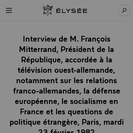
Panneau de gestion des cookies
menu
Retour à l’accueil Élysée
Rech
Interview de M. François
Mitterrand, Président de la
République, accordée à la
télévision ouest-allemande,
notamment sur les relations
franco-allemandes, la défense
européenne, le socialisme en
France et les questions de
politique étrangère, Paris, mardi
23 février 1982