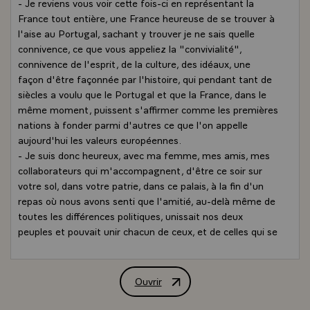
- Je reviens vous voir cette fois-ci en représentant la
France tout entière, une France heureuse de se trouver à
l'aise au Portugal, sachant y trouver je ne sais quelle
connivence, ce que vous appeliez la "convivialité",
connivence de l'esprit, de la culture, des idéaux, une
façon d'être façonnée par l'histoire, qui pendant tant de
siècles a voulu que le Portugal et que la France, dans le
même moment, puissent s'affirmer comme les premières
nations à fonder parmi d'autres ce que l'on appelle
aujourd'hui les valeurs européennes.
- Je suis donc heureux, avec ma femme, mes amis, mes
collaborateurs qui m'accompagnent, d'être ce soir sur
votre sol, dans votre patrie, dans ce palais, à la fin d'un
repas où nous avons senti que l'amitié, au-delà même de
toutes les différences politiques, unissait nos deux
peuples et pouvait unir chacun de ceux, et de celles qui se
trouvent autour de cette table.
- J'ai été sensible à vos propos, ayant toujours le
sentiment qu'au-delà de nos personnes et de nos
Ouvrir
Allocution de M. François Mitterrand, 
paroles, nous exprimions quelque chose de plus grand :
nos peuples, nos patries. L'un et l'autre, l'une et l'autre