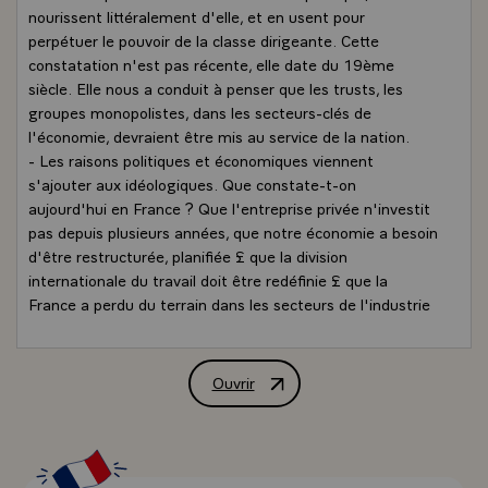
nourissent littéralement d'elle, et en usent pour
perpétuer le pouvoir de la classe dirigeante. Cette
constatation n'est pas récente, elle date du 19ème
siècle. Elle nous a conduit à penser que les trusts, les
groupes monopolistes, dans les secteurs-clés de
l'économie, devraient être mis au service de la nation.
- Les raisons politiques et économiques viennent
s'ajouter aux idéologiques. Que constate-t-on
aujourd'hui en France ? Que l'entreprise privée n'investit
pas depuis plusieurs années, que notre économie a besoin
d'être restructurée, planifiée £ que la division
internationale du travail doit être redéfinie £ que la
France a perdu du terrain dans les secteurs de l'industrie
lourde, de l'industrie de pointe, et dans l'agro-
alimentaire. Les nationalisations sont un moyen
d'affronter, grâce-à la restructuration, ces différents
Ouvrir
Interview de M. François Mitterrand, Pr
problèmes. Ces nationalisations ne sont d'ailleurs une
surprise pour personne. Elles figuraient de longue date
dans notre programme.
- Je me suis en ce sens contenté de respecter des