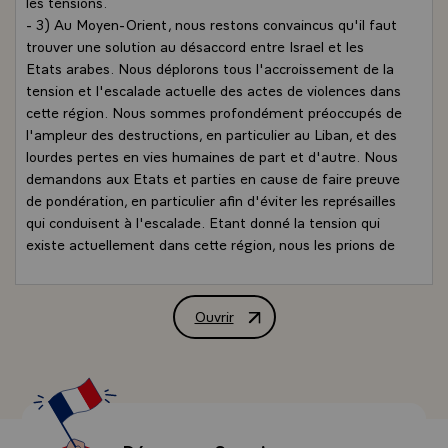
les tensions.
- 3) Au Moyen-Orient, nous restons convaincus qu'il faut
trouver une solution au désaccord entre Israel et les
Etats arabes. Nous déplorons tous l'accroissement de la
tension et l'escalade actuelle des actes de violences dans
cette région. Nous sommes profondément préoccupés de
l'ampleur des destructions, en particulier au Liban, et des
lourdes pertes en vies humaines de part et d'autre. Nous
demandons aux Etats et parties en cause de faire preuve
de pondération, en particulier afin d'éviter les représailles
qui conduisent à l'escalade. Etant donné la tension qui
existe actuellement dans cette région, nous les prions de
s'interdire tout acte qui conduirait à de nouveaux bains
de sang et à la guerre.
- 4) Nous sommes à cet égard particulièrement
Ouvrir
Déclaration commune des chefs d'Etat o
préoccupés du sort tragique du peuple libanais. Nous
appuyons les efforts en cours pour permettre le retour au
Liban d'une réconciliation nationale authentique, de la
sécurité intérieure et de la paix avec ses voisins.\
5) En ce qui concerne les relations Est - Ouest, nous
sommes très inquiets de l'accroissement permanent de