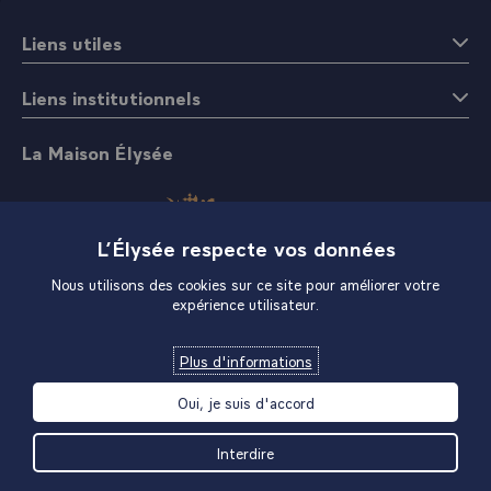
et demandons à l'Union soviétique de lui réserver un
Liens utiles
accueil favorable. Nous remercions Lord Carrington,
secrétaire aux Affaires extérieures, du rapport qu'il nous a
Liens institutionnels
fait sur sa récente visite à Moscou et sur les discussions
qu'il y a eues au nom des Dix au sujet de cette
conférence.\
La Maison Élysée
L’Élysée respecte vos données
Nous utilisons des cookies sur ce site pour améliorer votre
expérience utilisateur.
Boutique
Plus d'informations
Oui, je suis d'accord
Interdire