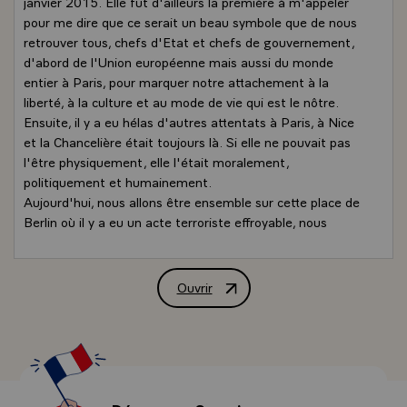
janvier 2015. Elle fut d'ailleurs la première à m'appeler
pour me dire que ce serait un beau symbole que de nous
retrouver tous, chefs d'Etat et chefs de gouvernement,
d'abord de l'Union européenne mais aussi du monde
entier à Paris, pour marquer notre attachement à la
liberté, à la culture et au mode de vie qui est le nôtre.
Ensuite, il y a eu hélas d'autres attentats à Paris, à Nice
et la Chancelière était toujours là. Si elle ne pouvait pas
l'être physiquement, elle l'était moralement,
politiquement et humainement.
Aujourd'hui, nous allons être ensemble sur cette place de
Berlin où il y a eu un acte terroriste effroyable, nous
serons de nouveau solidaires et en même temps fiers de
ce que nous représentons, c'est-à-dire des démocraties,
des pays libres et aussi une Europe qui veut défendre ce
Ouvrir
Déclaration de M. François Hollande, Pr
qu'elle représente dans le monde. Bien sûr protéger ses
frontières, assurer sa protection et sa sécurité mais aussi
porter des valeurs.
C'est pour cela que nous sommes Européens. Nous
sommes Européens pour être plus prospères à travers les
marchés, avec une monnaie, mais nous le sommes aussi