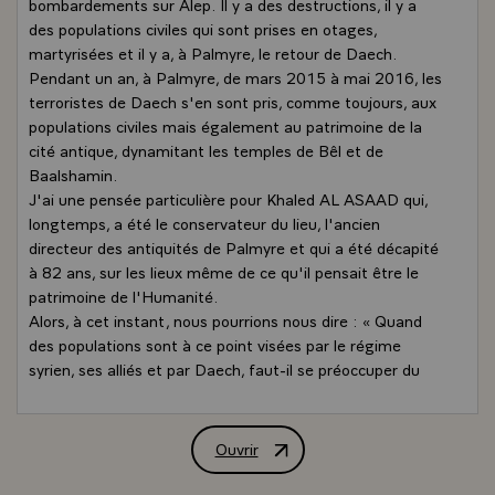
bombardements sur Alep. Il y a des destructions, il y a
des populations civiles qui sont prises en otages,
martyrisées et il y a, à Palmyre, le retour de Daech.
Pendant un an, à Palmyre, de mars 2015 à mai 2016, les
terroristes de Daech s'en sont pris, comme toujours, aux
populations civiles mais également au patrimoine de la
cité antique, dynamitant les temples de Bêl et de
Baalshamin.
J'ai une pensée particulière pour Khaled AL ASAAD qui,
longtemps, a été le conservateur du lieu, l'ancien
directeur des antiquités de Palmyre et qui a été décapité
à 82 ans, sur les lieux même de ce qu'il pensait être le
patrimoine de l'Humanité.
Alors, à cet instant, nous pourrions nous dire : « Quand
des populations sont à ce point visées par le régime
syrien, ses alliés et par Daech, faut-il se préoccuper du
patrimoine ? Qu'est-ce qui est le plus important ? Sauver
des vies ou sauver des pierres ? »
Mais ces combats sont inséparables. Il faut, à la fois,
Ouvrir
Déclaration de M. François Hollande, P
sauver des vies et sauver les pierres. Parce que ce que
veulent les terroristes et, d'une certaine façon, le régime,