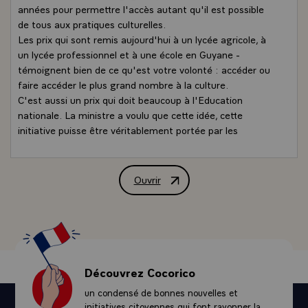
années pour permettre l'accès autant qu'il est possible
de tous aux pratiques culturelles.
Les prix qui sont remis aujourd'hui à un lycée agricole, à
un lycée professionnel et à une école en Guyane -
témoignent bien de ce qu'est votre volonté : accéder ou
faire accéder le plus grand nombre à la culture.
C'est aussi un prix qui doit beaucoup à l'Education
nationale. La ministre a voulu que cette idée, cette
initiative puisse être véritablement portée par les
rectorats, ils sont ici représentés. Cette initiative doit
beaucoup aussi aux DRAC - c'est-à-dire au ministère de
la Culture - qui se sont eux aussi pleinement impliqués
Ouvrir
Déclaration de M. François Hollande, Pré
dans la mise en valeur de ce que pouvaient être ces
initiatives.
Il fallait également un jury, il faut toujours un jury à un
moment pour décider de ce que doit être un prix.
Comment se fait donc la sélection à partir d'un certain
nombre de projets - plus de 80 - 15 sont retenus et puis
Découvrez Cocorico
3 sont choisis. C'est à la fois gage de l'excellence et en
un condensé de bonnes nouvelles et
même temps, toujours une déception pour autant de
initiatives citoyennes qui font rayonner la