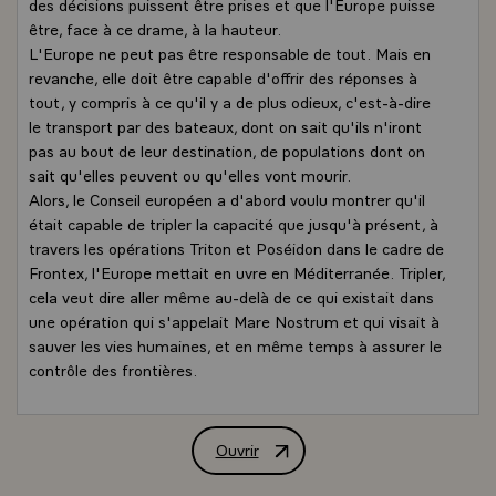
des décisions puissent être prises et que l'Europe puisse
être, face à ce drame, à la hauteur.
L'Europe ne peut pas être responsable de tout. Mais en
revanche, elle doit être capable d'offrir des réponses à
tout, y compris à ce qu'il y a de plus odieux, c'est-à-dire
le transport par des bateaux, dont on sait qu'ils n'iront
pas au bout de leur destination, de populations dont on
sait qu'elles peuvent ou qu'elles vont mourir.
Alors, le Conseil européen a d'abord voulu montrer qu'il
était capable de tripler la capacité que jusqu'à présent, à
travers les opérations Triton et Poséidon dans le cadre de
Frontex, l'Europe mettait en uvre en Méditerranée. Tripler,
cela veut dire aller même au-delà de ce qui existait dans
une opération qui s'appelait Mare Nostrum et qui visait à
sauver les vies humaines, et en même temps à assurer le
contrôle des frontières.
La France doit elle-même prendre sa part et même plus
que sa part, parce que c'est son honneur et son devoir.
C'est pourquoi j'ai annoncé au Conseil européen que nous
Ouvrir
Déclaration de M. François Hollande, Pr
allions doubler le nombre d'experts mis à la disposition de
ces opérations, mettre un navire patrouilleur également