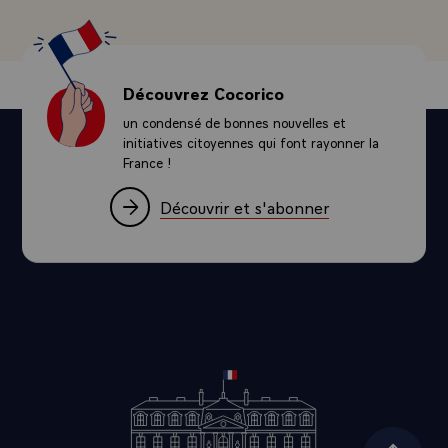
au service de Frontex - et donc de l'opération - et un
navire remorqueur en haute mer. D'autres pays ont
également pris des engagements, ce qui permettra de
déployer des moyens maritimes, mais aussi des moyens
Découvrez Cocorico
aériens. La France mettra également à disposition de
un condensé de bonnes nouvelles et
l'opération deux avions de surveillance.
initiatives citoyennes qui font rayonner la
Quel est l'objectif ? Je l'ai rappelé, un objectif
France !
humanitaire : empêcher que des navires puissent
s'échouer ou puissent chavirer, et donc sauver des vies
Découvrir et s'abonner
humaines. En même temps, dissuader, autant qu'il est
possible, un certain nombre de trafics et faire en sorte
qu'il puisse y avoir un contrôle, pour que les trafiquants
ne soient pas encouragés à se livrer à leur commerce.
D'autant que ce commerce finance le plus souvent le
terrorisme.
Une deuxième décision a donc été prise et ce sera à
madame MOGHERINI de la mettre en uvre, dans le cadre
du droit international. Ce sera de présenter toutes les
options pour que les navires, les embarcations qui sont
utilisées par les trafiquants puissent être annihilés,