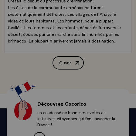
C'était le début du processus d'élimination.
Les élites de la communauté arménienne furent
systématiquement détruites. Les villages de l'Anatolie
vidés de leurs habitants. Les hommes, pour la plupart
fusillés. Les femmes et les enfants, déportés à travers le
désert, épuisés par une marche sans fin, humiliés par les
brimades. La plupart n'arrivèrent jamais à destination.
Mais d'autres, d'autres, dont vous êtes les descendants,
sont venus ici en France, ont été accueillis par la France
et sont devenus Français, sans jamais rien oublier de leurs
Ouvrir
Déclaration de M. François Hollande, Pr
origines, de leur parcours et de la mémoire qui les lie à
ceux qui sont morts dans le génocide.
Un million et demi de morts. Des centaines de milliers
d'Arméniens chassés de Turquie.
Cette tragédie porte un nom, un seul nom : c'est le
génocide. Il n'y en a pas d'autre.
Découvrez Cocorico
C'est la raison pour laquelle, la République française l'a
un condensé de bonnes nouvelles et
officiellement reconnu, par la loi du 29 janvier 2001, une
initiatives citoyennes qui font rayonner la
loi à laquelle, à l'époque député, j'ai pris part. Une loi qui
France !
fut adoptée par l'ensemble des familles politiques de la
République, parce que la France, même quand elle se