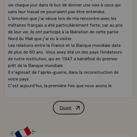
vie chaque jour dans le but de donner une voix à ceux qui
sans leur travail ne pourraient pas être entendus.
L'émotion que j'ai vécue lors de ma rencontre avec les
militaires français a été particulièrement forte, car au prix
de leur vie, ils ont participé à la libération de cette partie
Nord du Mali que j'ai eu à visiter.
Les relations entre la France et la Banque mondiale date
de plus de 60 ans. Vous avez été un des pays fondateurs
de notre institution, qui en 1947 a bénéficié du premier
prêt de la Banque mondiale.
Il s'agissait de l'après-guerre, dans la reconstruction de
votre pays.
C'est aujourd'hui, la première fois que nous avons le
privilège d'accueillir le chef de l'Etat français.
Monsieur le président, votre appui de longue date à la
sous-région, est une source d'inspiration et de
Ouvrir
Déclarations de MM. François Hollande
motivation.
Les interventions pertinentes de vos représentants au
sein de notre institution, nous ont également permis de
mieux saisir le lien étroit entre sécurité et