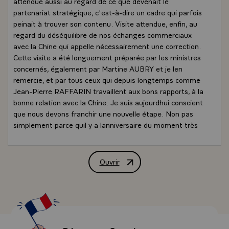
attendue aussi au regard de ce que devenait le
partenariat stratégique, c'est-à-dire un cadre qui parfois
peinait à trouver son contenu. Visite attendue, enfin, au
regard du déséquilibre de nos échanges commerciaux
avec la Chine qui appelle nécessairement une correction.
Cette visite a été longuement préparée par les ministres
concernés, également par Martine AUBRY et je len
remercie, et par tous ceux qui depuis longtemps comme
Jean-Pierre RAFFARIN travaillent aux bons rapports, à la
bonne relation avec la Chine. Je suis aujourdhui conscient
que nous devons franchir une nouvelle étape. Non pas
simplement parce quil y a lanniversaire du moment très
important qua été la reconnaissance par le général de
GAULLE, au nom de la France, de la Chine populaire, mais
parce que nous devons donne un nouvel élan, une
Ouvrir
Conférence de presse de M. François Hol
nouvelle forme, un nouveau contenu au partenariat
stratégique.
Dabord, pour que nos relations soient plus étroites, que
nous nous concertions davantage, que nous nous
coordonnions mieux. Je lai dit, sur le plan de la politique
internationale, nous avons des principes qui nous