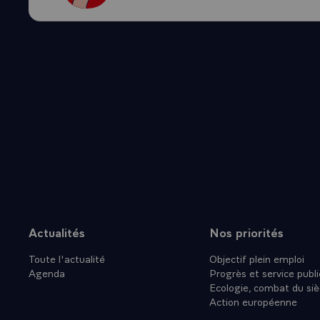
continuité a
la formation
plus délémen
Je veux salu
rapatriement
armées lAmir
les troupes 
justifié une 
opérations d
pendant et a
Vous pouvez 
effet contrib
terroriste, 
Actualités
Nos priorités
Plan du site
la Kapisa et 
Toute l'actualité
Objectif plein emploi
pouvons enga
Agenda
Progrès et service publi
formation et 
Ecologie, combat du siè
Cette missio
Action européenne
lesquelles, 