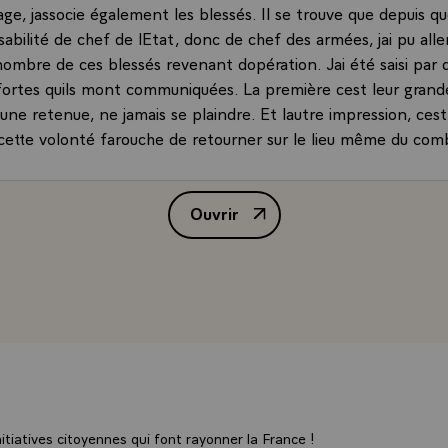
e, jassocie également les blessés. Il se trouve que depuis q
abilité de chef de lEtat, donc de chef des armées, jai pu alle
nombre de ces blessés revenant dopération. Jai été saisi par 
fortes quils mont communiquées. La première cest leur grand
une retenue, ne jamais se plaindre. Et lautre impression, cest
cette volonté farouche de retourner sur le lieu même du comba
touchés, comme pour bien montrer que rien ne sétait interro
urs et encore des soldats.
Ouvrir
dannée je viens présenter mes vux, mais je viens surtout évoq
Déclaration de M. François Hollan
par nos armées sur les terrains où vous êtes engagés au nom d
rrains, cétait, cest encore pour quelques jours lAfghanistan. 
rintemps dernier, au lendemain de mon élection - en plein 
 en bonne intelligence avec les autorités afghanes - que nos 
 seraient rentrées en France à la fin de lannée 2012.
est mission accomplie. Le ministre de la Défense a pu faire le
vec les troupes en Afghanistan. Elles sont aujourdhui à peu p
ts, sous-officiers et officiers. Au milieu de lannée prochaine 
ne 500 seront affectés dans des tâches que nous avons voulue
tiatives citoyennes qui font rayonner la France !