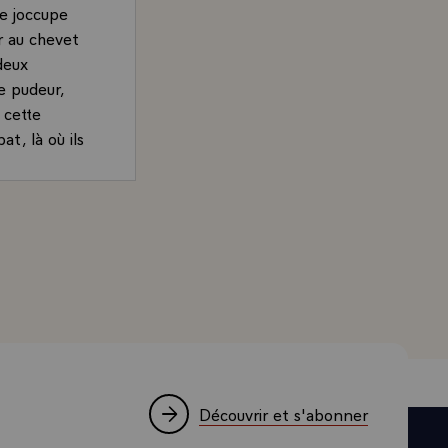
ue joccupe
r au chevet
deux
e pudeur,
 cette
t, là où ils
mpu et quils
uer le rôle
de, Président de la République, sur la politique de défens
e la France.
Javais
accord avec
forces
 réveillon de
rès au niveau
- au mois de
Découvrir et s'abonner
s être en