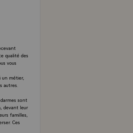
ecevant
te qualité des
ous vous
i un métier,
s autres.
.
s darmes sont
, devant leur
eurs familles,
erser. Ces