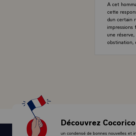
A cet hommag
cette respons
dun certain 
impressions 
une réserve, 
obstination, 
avaient été 
étaient toujo
En ce début 
majeur joué 
Lun de ces te
annoncé au p
nos alliés et
combattantes
Aujourdhui, c
fin dannée a
Découvrez Cocorico
de 1500 solda
juin - à pei
un condensé de bonnes nouvelles et ini