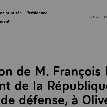
os priorités
Présidence
La Maison É
ident
on de M. François
nt de la République
 de défense, à Olive