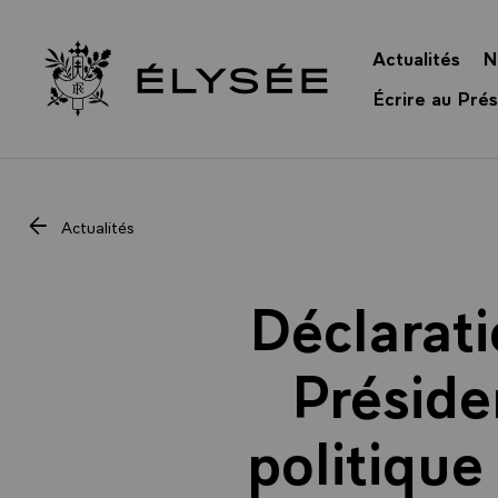
Panneau de gestion des cookies
Actualités
N
Retour à l’accueil Élysée
Écrire au Prés
Actualités
Déclarati
Préside
politique