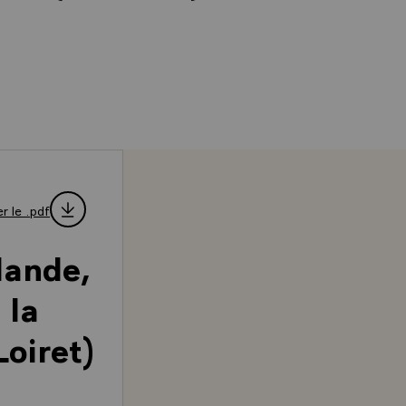
r le .pdf
lande,
 la
Loiret)