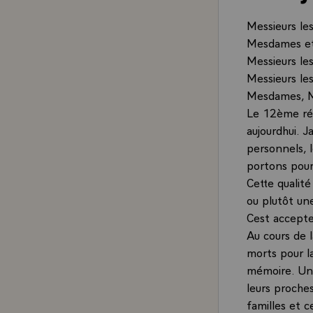
Messieurs les
Mesdames et 
Messieurs le
Messieurs les
Mesdames, M
Le 12ème rég
aujourdhui. J
personnels, l
portons pour
Cette qualité
ou plutôt un
Cest accepter
Au cours de 
morts pour l
mémoire. Une 
leurs proches
familles et c