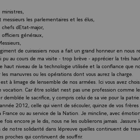
 ministres,
messieurs les parlementaires et les élus,
s chefs dEtat-major,
 officiers généraux,
essieurs,
iment de cuirassiers nous a fait un grand honneur en nous r
ai pu au cours de ma visite - trop brève - apprécier la très hau
e haut niveau de la technologie utilisée et la confiance que n
 les manuvres ou les opérations dont vous aurez la charge.
 est à limage de lensemble de nos armées. Ici vous avez chois
e vocation. Car être soldat nest pas une profession comme le
 demblée le sacrifice, y compris celui de sa vie pour la patrie
lannée 2012, celle qui vient de sécouler, quinze de vos frère
a France ou au service de la Nation. Je mincline, avec émotion
fois encore je le dis, nous ne les oublierons jamais. Jassure l
 de notre solidarité dans lépreuve quelles continuent de trav
es proches qui continuent de souffrir.