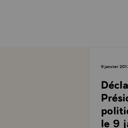
9 janvier 20
Décla
Prési
polit
le 9 