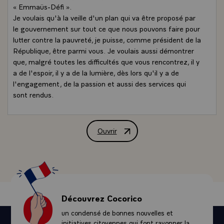
« Emmaüs-Défi ».
Je voulais qu'à la veille d'un plan qui va être proposé par
le gouvernement sur tout ce que nous pouvons faire pour
lutter contre la pauvreté, je puisse, comme président de la
République, être parmi vous. Je voulais aussi démontrer
que, malgré toutes les difficultés que vous rencontrez, il y
a de l'espoir, il y a de la lumière, dès lors qu'il y a de
l'engagement, de la passion et aussi des services qui
sont rendus.
Ici vous avez inventé -- ce qui permettra d'ailleurs aux
pouvoirs publics de le généraliser -- ce que l'on appelle «
les premières heures », c'est-à-dire le premier travail qui
Ouvrir
Déclaration de M. François Hollande, Pr
va être confié, à une femme ou à un homme, qui parfois
a connu la rue et qui, grâce à cette première entrée dans
l'insertion, va retrouver confiance, va retrouver dignité et
force. Les « premières heures » deviennent, après, un mi-
temps et ensuite un vrai contrat.
Ce que nous devons faire c'est permettre, comme vous
Découvrez Cocorico
l'avez initié ici, que les contrats d'insertion puissent être
un condensé de bonnes nouvelles et
aussi évolutifs : partir de quelques heures pour ceux que
initiatives citoyennes qui font rayonner la