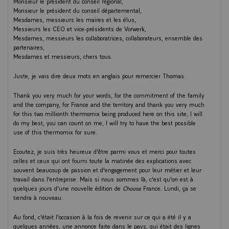
Monsieur le président du conseil régional,
Monsieur le président du conseil départemental,
Mesdames, messieurs les maires et les élus,
Messieurs les CEO et vice-présidents de Vorwerk,
Mesdames, messieurs les collaboratrices, collaborateurs, ensemble des
partenaires,
Mesdames et messieurs, chers tous.
Juste, je vais dire deux mots en anglais pour remercier Thomas.
Thank you very much for your words, for the commitment of the family
and the company, for France and the territory and thank you very much
for this two millionth thermomix being produced here on this site, I will
do my best, you can count on me, I will try to have the best possible
use of this thermomix for sure.
Ecoutez, je suis très heureux d'être parmi vous et merci pour toutes
celles et ceux qui ont fourni toute la matinée des explications avec
souvent beaucoup de passion et d'engagement pour leur métier et leur
travail dans l'entreprise. Mais si nous sommes là, c'est qu'on est à
quelques jours d'une nouvelle édition de
Choose
France. Lundi, ça se
tiendra à nouveau.
Au fond, c'était l'occasion à la fois de revenir sur ce qui a été il y a
quelques années, une annonce faite dans le pays, qui était des lignes