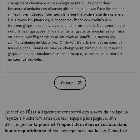
changement climatique et ces dérèglements qui touchent dans
beaucoup d'endroits nos réserves abiotiques, qui, avec l'acidification des
milieux, vient déséquilibrer très clairement la biodiversité de nos mers.
Nous avons les pirateries, le terrorisme, l'écho des rivalités des
tensions géopolitiques. J'y reviendrai dans un instant. Des tensions sur
nos chaînes logistiques, l'inversion de la logique de mondialisation mise
en branle avec l'épidémie et qu'on revoit aujourd'hui à travers les
conflits tarifaires de bloc à bloc. On le voit bien, la mer est au cœur de
tous ces défis. Quand on parle de changement climatique, de tensions
géopolitiques, de transformation technologique, le monde de la mer est
au cœur de ces défis.
Et la France, comme deuxième espace maritime international, mais
comme puissance maritime qui s'assume, l'Europe avec elle, ont un
Ouvrir
rôle évidemment essentiel à jouer pour relever ces défis dans un
Discours du Président de la République 
monde où nos mers sont redevenues des espaces de prédation. Et ça,
on le voit du Panama au Groenland, en passant par l'Indopacifique. Et
donc, si nous voulons que la liberté de navigation, la liberté de la mer, si
nous voulons que nos intérêts aussi soient préservés, il nous faut agir
avec beaucoup de force. Alors, dans ce contexte-là, fort de ce que nous
Le chef de l’État a également rencontré des élèves du collège La
nous sommes déjà dit ces dernières années et de tout ce qu'on a bâti
Fayette à Rochefort ainsi que leur équipe pédagogique, afin
ensemble, je voudrais commencer par une note d'optimisme. C'est
d’échanger sur
la place et l’impact des réseaux sociaux dans
qu'en effet, malgré ce monde qui devient de plus en plus compliqué, le
leur vie quotidienne
et les conséquences sur la santé mentale.
durcissement des choses, nous avons réussi ces dernières années de
grandes avancées qui n'étaient pas écrites. Et ça, on l'a fait grâce à la