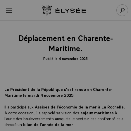
Panneau de gestion des cookies
menu
Retour à l’accueil Élysée
Rech
Déplacement en Charente-
Maritime.
Publié le 4 novembre 2025
Le Président de la République s'est rendu en Charente-
Maritime le mardi 4 novembre 2025.
Il a participé aux
Assises de l’économie de la mer à La Rochelle
.
A cette occasion, il a rappelé sa vision des
enjeux maritimes
à
l’aune des bouleversements auxquels le secteur est confronté et a
dressé un
bilan de l’année de la mer
.