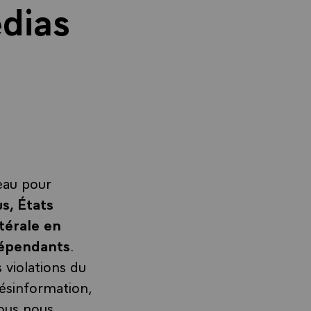
édias
eau pour
s, États
térale en
ndépendants
.
 violations du
 désinformation,
nous nous