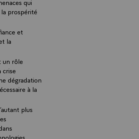
 menaces qui
la prospérité
iance et
t la
 un rôle
 crise
une dégradation
écessaire à la
’autant plus
des
dans
hnologies