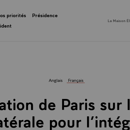
os priorités
Présidence
La Maison É
ident
Anglais
Français
ation de Paris sur l
atérale pour l’intég