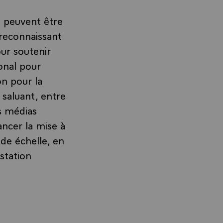
 peuvent être
 reconnaissant
our soutenir
ional pour
on pour la
t saluant, entre
es médias
ancer la mise à
de échelle, en
estation