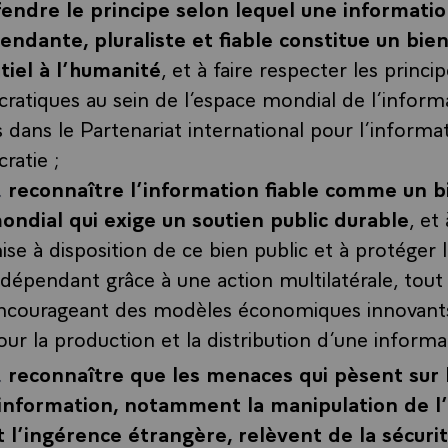
endre le principe selon lequel une informati
endante, pluraliste et fiable constitue un bien
tiel à l’humanité
, et à faire respecter les princi
atiques au sein de l’espace mondial de l’informa
s dans le Partenariat international pour l’informat
ratie ;
reconnaître l’information fiable comme un b
ondial qui exige un soutien public durable
, et
ise à disposition de ce bien public et à protéger 
ndépendant grâce à une action multilatérale, tout
ncourageant des modèles économiques innovants
our la production et la distribution d’une informat
reconnaître que les menaces qui pèsent sur l
’information, notamment la manipulation de l
t l’ingérence étrangère, relèvent de la sécuri