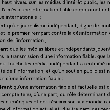
haut niveau sur les médias d’intérêt public, les
 l’accès à une information fiable compromettent 
e internationale ;
ant
qu’un journalisme indépendant, digne de conf
 est le premier rempart contre la désinformation e
on de l’information ;
nant
que les médias libres et indépendants jouent
ns la transmission d’une information fiable, que la
 qui touche les médias indépendants a entraîné 
ité de l’information, et qu’un soutien public est n
on d’une information fiable ;
érant
qu’une information fiable et factuelle est d
e compte tenu, d’une part, du rôle déterminant 
es numériques et des réseaux sociaux mondiaux 
me d’information actuel et, d’autre part, des tec