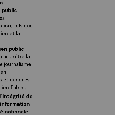
on
 public
pes
tion, tels que
ion et la
ien public
 à accroître la
le journalisme
 en
 et durables
ion fiable ;
’intégrité de
’information
té nationale