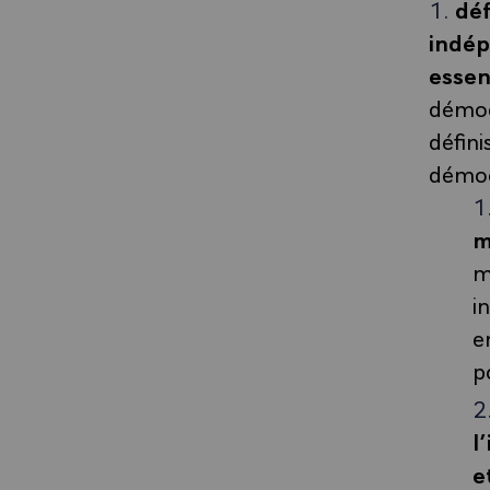
déf
indép
essen
démocr
défini
démoc
m
m
i
e
p
l
e