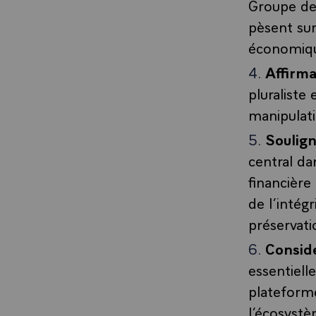
Groupe de 
pèsent sur
économiqu
Affirm
pluraliste
manipulati
Soulig
central da
financière
de l’intégr
préservati
Consid
essentiell
plateform
l’écosystè