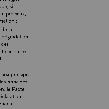
ue, si
til précieux,
rmation ;
 de la
 dégradation
 des
nt sur notre
t
 aux principes
les principes
n, le Pacte
éclaration
enariat