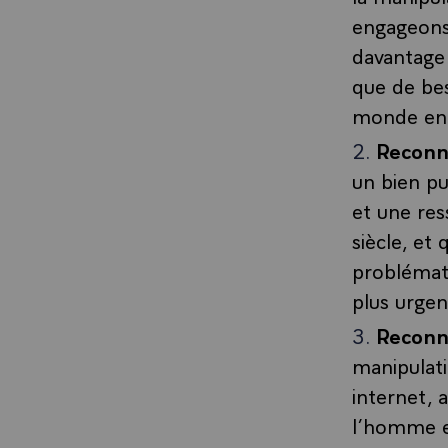
engageons 
davantage
que de bes
monde ent
Reconn
un bien p
et une re
siècle, et
problémati
plus urgen
Reconn
manipulati
internet, 
l’homme et