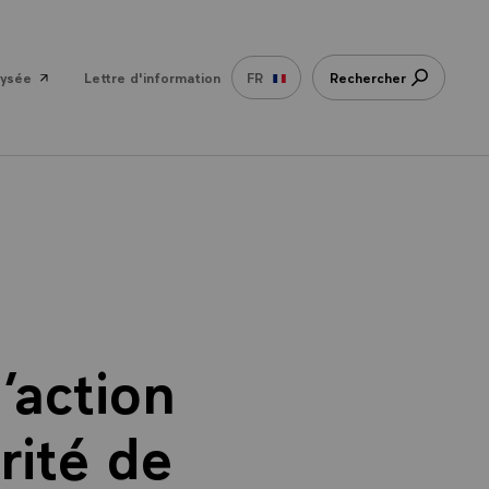
lysée
Lettre d'information
FR
Rechercher
’action
rité de