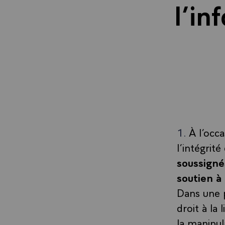
l’in
À l’occ
l’intégrit
soussigné
soutien à
Dans une p
droit à la
la manipul