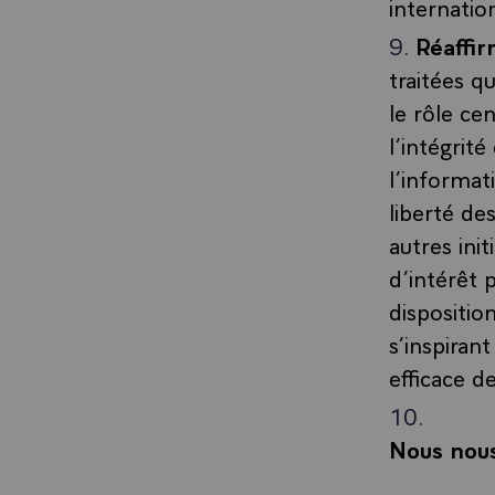
internatio
Réaffi
traitées q
le rôle cen
l’intégrit
l’informat
liberté des
autres ini
d’intérêt 
dispositio
s’inspiran
efficace d
Nous nous