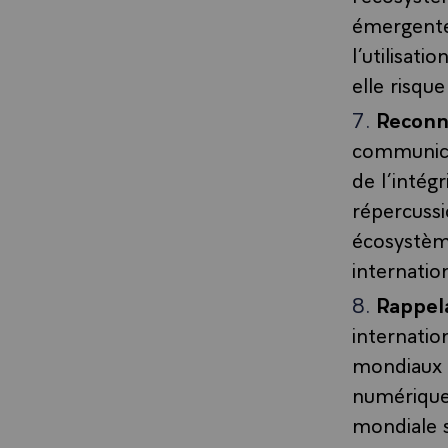
émergentes
l’utilisati
elle risque
Reconn
communica
de l’intég
répercussi
écosystème
internatio
Rappel
internatio
mondiaux d
numérique 
mondiale s