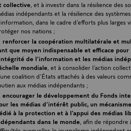
t collective
, et à investir dans la résilience des so
édias indépendants et la résilience des systèmes
’information, dans le cadre d’efforts plus larges v
rotéger nos nations ;
renforcer la coopération multilatérale et mul
ant que moyen indispensable et efficace pour
’intégrité de l’information et les médias indé
’échelle mondiale
, et à consolider l’action collect
’une coalition d’États attachés à des valeurs co
outien aux médias indépendants ;
encourager le développement du Fonds inte
our les médias d’intérêt public, un mécanisme
édié à la protection et à l’appui des médias li
ndépendants dans le monde
, afin de répondre 
ifficultés auxquelles le journalisme indépendant 