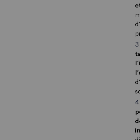
e
m
d
p
t
l
l
d
s
p
d
i
d