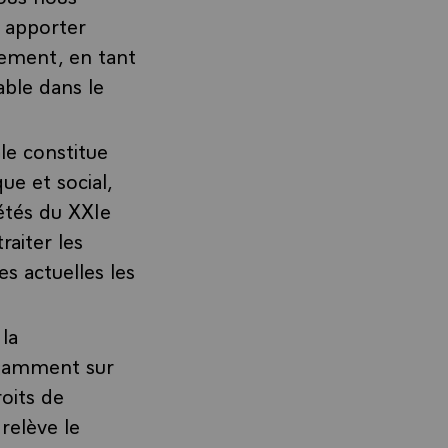
à apporter
ement, en tant
able dans le
le constitue
e et social,
étés du XXIe
raiter les
s actuelles les
 la
otamment sur
roits de
relève le