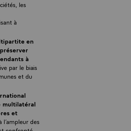
ciétés, les
isant à
tipartite en
 préserver
pendants à
ive par le biais
mmunes et du
rnational
 multilatéral
bres et
à l’ampleur des
est confronté