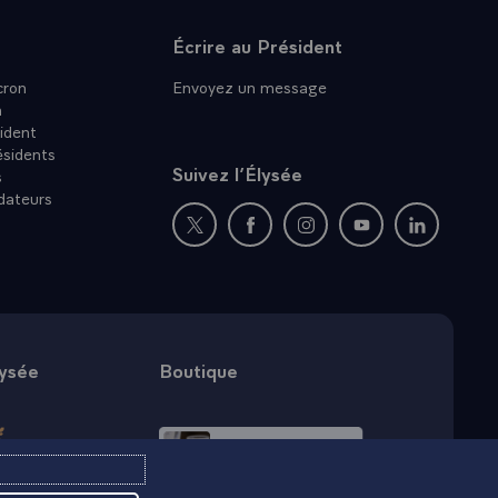
Écrire au Président
ron
Envoyez un message
n
ident
ésidents
Suivez l’Élysée
s
dateurs
Nouvelle fenêtre : rejoignez-nous sur Twit
Nouvelle fenêtre : rejoignez-nous
Nouvelle fenêtre : rejoig
Nouvelle fenêtre :
Nouvelle fe
lysée
Boutique