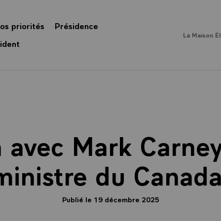
os priorités
Présidence
La Maison É
ident
n avec Mark Carney
ministre du Canada
Publié le 19 décembre 2025