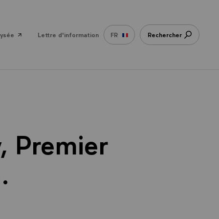
lysée
Lettre d'information
FR
Rechercher
, Premier
.