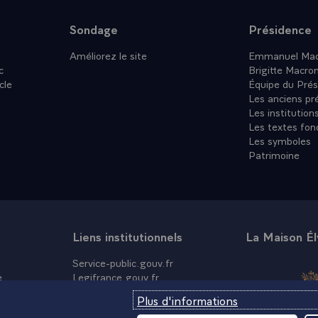
Sondage
Présidence
Améliorez le site
Emmanuel Mac
c
Brigitte Macro
cle
Équipe du Prés
Les anciens pr
Les institution
Les textes fon
Les symboles
Patrimoine
Liens institutionnels
La Maison É
Service-public.gouv.fr
e
Legifrance.gouv.fr
Info.gouv.fr
Plus d'informations
Data.gouv.fr