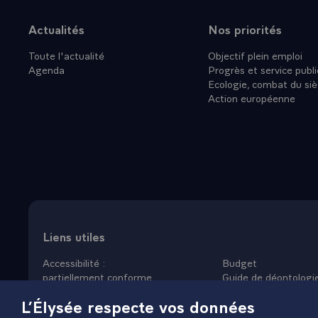
Actualités
Nos priorités
Plan du site
Toute l'actualité
Objectif plein emploi
Agenda
Progrès et service publi
Ecologie, combat du siè
Action européenne
Liens utiles
Accessibilité :
Budget
partiellement conforme
Guide de déontologi
Données personnelles
Nous rejoindre
L’Élysée respecte vos données
Mentions légales
Plan du site