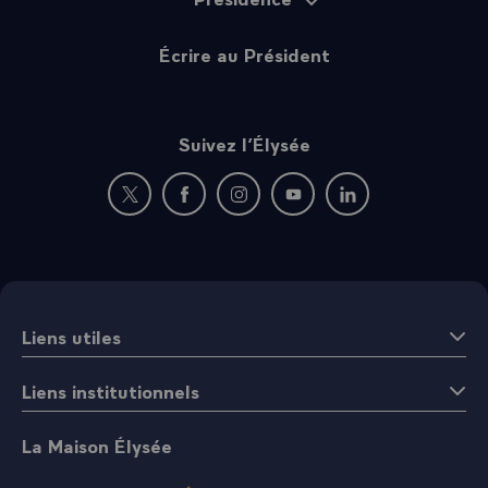
Écrire au Président
Suivez l’Élysée
Nouvelle fenêtre : rejoignez-nous sur Twitter
Nouvelle fenêtre : rejoignez-nous sur Fac
Nouvelle fenêtre : rejoignez-nous 
Nouvelle fenêtre : rejoigne
Nouvelle fenêtre : 
Liens utiles
Liens institutionnels
La Maison Élysée