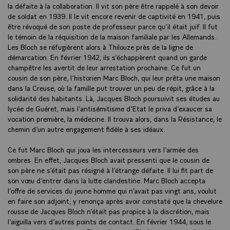
la défaite à la collaboration. Il vit son père être rappelé à son devoir
de soldat en 1939. Il le vit encore revenir de captivité en 1941, puis
être révoqué de son poste de professeur parce qu’il était juif. Il fut
le témoin de la réquisition de la maison familiale par les Allemands.
Les Bloch se réfugièrent alors à Thilouze près de la ligne de
démarcation. En février 1942, ils s’échappèrent quand un garde
champêtre les avertit de leur arrestation prochaine. Ce fut un
cousin de son père, l’historien Marc Bloch, qui leur prêta une maison
dans la Creuse, où la famille put trouver un peu de répit, grâce à la
solidarité des habitants. Là, Jacques Bloch poursuivit ses études au
lycée de Guéret, mais l’antisémitisme d’Etat le priva d’exaucer sa
vocation première, la médecine. Il trouva alors, dans la Résistance, le
chemin d’un autre engagement fidèle à ses idéaux.
Ce fut Marc Bloch qui joua les intercesseurs vers l’armée des
ombres. En effet, Jacques Bloch avait pressenti que le cousin de
son père ne s’était pas résigné à l’étrange défaite. Il lui fit part de
son vœu d’entrer dans la lutte clandestine. Marc Bloch accepta
l’offre de services du jeune homme qui n’avait pas vingt ans, voulut
en faire son adjoint, y renonça après avoir constaté que la chevelure
rousse de Jacques Bloch n’était pas propice à la discrétion, mais
l’aiguilla vers d’autres points de contact. En février 1944, sous le