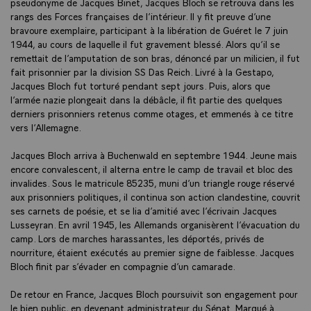
pseudonyme de Jacques Binet, Jacques Bloch se retrouva dans les
rangs des Forces françaises de l’intérieur. Il y fit preuve d’une
bravoure exemplaire, participant à la libération de Guéret le 7 juin
1944, au cours de laquelle il fut gravement blessé. Alors qu’il se
remettait de l’amputation de son bras, dénoncé par un milicien, il fut
fait prisonnier par la division SS Das Reich. Livré à la Gestapo,
Jacques Bloch fut torturé pendant sept jours. Puis, alors que
l’armée nazie plongeait dans la débâcle, il fit partie des quelques
derniers prisonniers retenus comme otages, et emmenés à ce titre
vers l’Allemagne.
Jacques Bloch arriva à Buchenwald en septembre 1944. Jeune mais
encore convalescent, il alterna entre le camp de travail et bloc des
invalides. Sous le matricule 85235, muni d’un triangle rouge réservé
aux prisonniers politiques, il continua son action clandestine, couvrit
ses carnets de poésie, et se lia d’amitié avec l’écrivain Jacques
Lusseyran. En avril 1945, les Allemands organisèrent l’évacuation du
camp. Lors de marches harassantes, les déportés, privés de
nourriture, étaient exécutés au premier signe de faiblesse. Jacques
Bloch finit par s’évader en compagnie d’un camarade.
De retour en France, Jacques Bloch poursuivit son engagement pour
le bien public, en devenant administrateur du Sénat. Marqué à