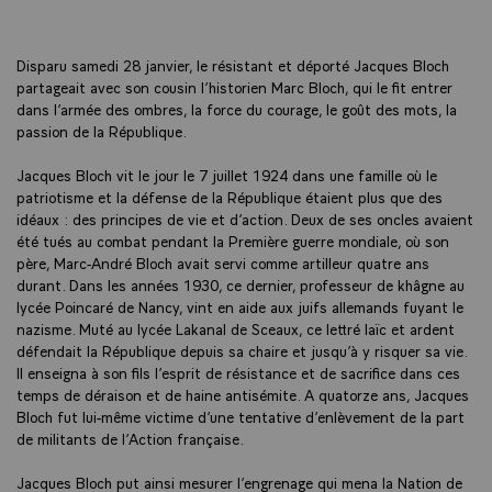
Disparu samedi 28 janvier, le résistant et déporté Jacques Bloch
partageait avec son cousin l’historien Marc Bloch, qui le fit entrer
dans l’armée des ombres, la force du courage, le goût des mots, la
passion de la République.
Jacques Bloch vit le jour le 7 juillet 1924 dans une famille où le
patriotisme et la défense de la République étaient plus que des
idéaux : des principes de vie et d’action. Deux de ses oncles avaient
été tués au combat pendant la Première guerre mondiale, où son
père, Marc-André Bloch avait servi comme artilleur quatre ans
durant. Dans les années 1930, ce dernier, professeur de khâgne au
lycée Poincaré de Nancy, vint en aide aux juifs allemands fuyant le
nazisme. Muté au lycée Lakanal de Sceaux, ce lettré laïc et ardent
défendait la République depuis sa chaire et jusqu’à y risquer sa vie.
Il enseigna à son fils l’esprit de résistance et de sacrifice dans ces
temps de déraison et de haine antisémite. A quatorze ans, Jacques
Bloch fut lui-même victime d’une tentative d’enlèvement de la part
de militants de l’Action française.
Jacques Bloch put ainsi mesurer l’engrenage qui mena la Nation de