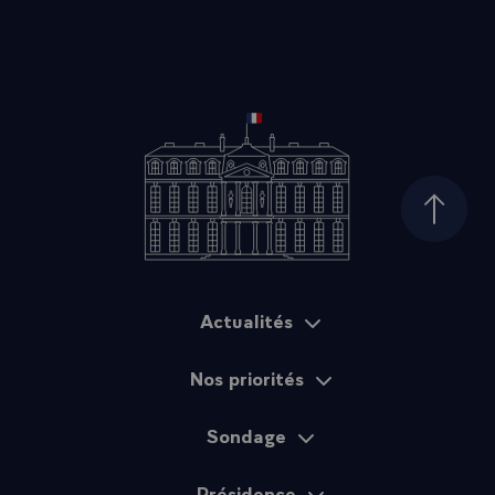
Haut d
Actualités
Plan du site
Nos priorités
Sondage
Présidence