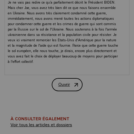
Je ne vais pas redire ce qu’a parfaitement décrit le Président BIDEN.
Mais cher Joe, vous avez très bien dit ce que nous faisons ensemble
en Ukraine. Nous avons très clairement condamné cette guerre,
immédiatement, nous avons mené toutes les actions diplomatiques
pour condamner cette guerre et les crimes de guerre qui sont commis
par la Russie sur le sol de l'Ukraine. Nous soutenons à la fois l'armée
ukrainienne dans sa résistance et la population civile pour résister. Je
veux ici vraiment remercier les Etats-Unis d'Amérique pour la nature
et la magnitude de l'aide qui est fournie. Parce que cette guerre touche
le sol européen, elle nous touche, je dirais, encore plus directement et
vous avez fait le choix de déployer beaucoup de moyens pour participer
à l'effort collectif.
Dans ce contexte-là, la discussion de ce matin nous a permis, d'une
part, de confirmer les initiatives que nous prendrons encore dans les
Ouvrir
prochains jours et prochaines semaines pour renforcer l'aide aux
PRISE DE PAROLE DU PRESIDENT D
troupes ukrainiennes et leur permettre de résister. Nous avons aussi
décidé de continuer d'agir ensemble pour aider la population civile
ukrainienne à résister. Car on le voit bien aujourd'hui, l'effort de guerre
russe se concentre sur les infrastructures civiles, multiplie les
exactions pour désespérer la population civile et rendre l'hiver
impossible. C'est ce pourquoi nous avons décidé d'organiser, le 13
À CONSULTER ÉGALEMENT
décembre prochain, une conférence de soutien à la résilience
Voir tous les articles et dossiers
ukrainienne à Paris. Et je vous remercie pour le soutien apporté,
l'étroite coordination en la matière.