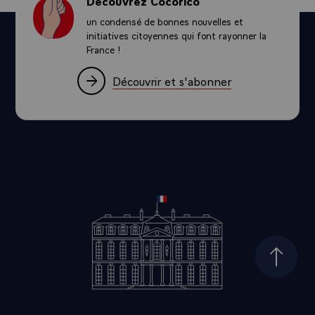
Découvrez Cocorico
un condensé de bonnes nouvelles et
initiatives citoyennes qui font rayonner la
France !
Découvrir et s'abonner
Haut d