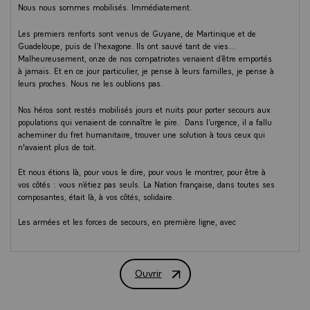
Nous nous sommes mobilisés. Immédiatement.
Les premiers renforts sont venus de Guyane, de Martinique et de
Guadeloupe, puis de l’hexagone. Ils ont sauvé tant de vies…
Malheureusement, onze de nos compatriotes venaient d’être emportés
à jamais. Et en ce jour particulier, je pense à leurs familles, je pense à
leurs proches. Nous ne les oublions pas.
Nos héros sont restés mobilisés jours et nuits pour porter secours aux
populations qui venaient de connaître le pire. Dans l’urgence, il a fallu
acheminer du fret humanitaire, trouver une solution à tous ceux qui
n'avaient plus de toit.
Et nous étions là, pour vous le dire, pour vous le montrer, pour être à
vos côtés : vous n’étiez pas seuls. La Nation française, dans toutes ses
composantes, était là, à vos côtés, solidaire.
Les armées et les forces de secours, en première ligne, avec
dévouement et une constante disponibilité. Et partout dans les
territoires : des citoyens, des associations, des entreprises, des élus, se
sont engagés pour aider, en organisant des collectes et en appelant aux
Ouvrir
dons. Et notre jeunesse aussi ! Je me souviens notamment de la
5 ans après l'ouragan Irma : le Messag
mobilisation exceptionnelle de la communauté ZEvent avec la Croix
rouge pour soutenir les populations sinistrées.