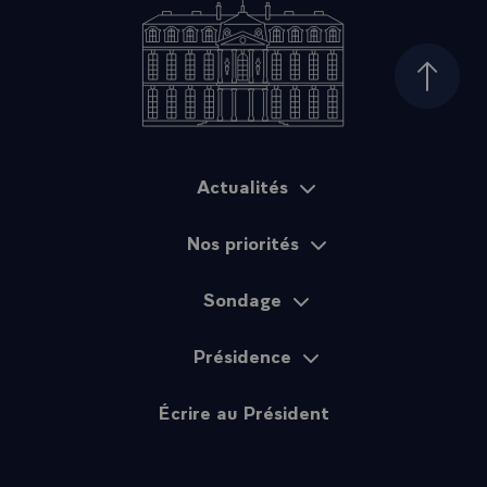
Haut d
Actualités
Plan du site
Nos priorités
Sondage
Présidence
Écrire au Président