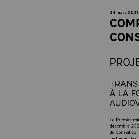
24 mars 2021
COM
CONS
PROJE
TRANSP
À LA F
AUDIO
Le Premier min
décembre 2020
du Conseil du 
certaines disp