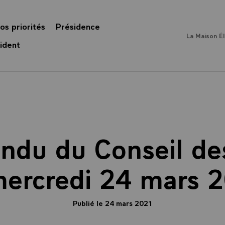
os priorités
Présidence
La Maison É
ident
ndu du Conseil des
ercredi 24 mars 
Publié le 24 mars 2021