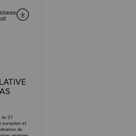
écharger
.pdf
LATIVE
IAS
2 du 21
t européen et
dination de
mbres relatives