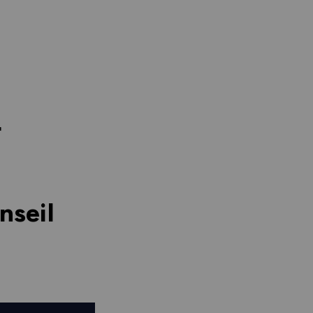
L
nseil