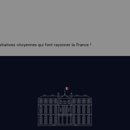
e l’intégrité du signal des services de communication audiovisuelle ;
t des services audiovisuels d’intérêt général sur les nouvelles interfa
ovisuels.
ordonnance permet au Gouvernement d’accompagner la renégociation d
ionnel relatif à la chronologie des médias, dont la période d’extension
lle prévoit en effet qu’à l’issue d’un délai fixé par décret, le Gouver
tiatives citoyennes qui font rayonner la France !
a faculté de fixer temporairement, par décret en Conseil d’État, la dur
enêtres d’exploitation qui ne résultent pas de la loi, jusqu’à l’about
nterprofessionnelles. Ce délai a été fixé au 31 mars 2021.
 d’un nouvel accord relatif à la chronologie des médias a été lancée d
er sous l’égide du Centre national du cinéma et de l’image animée 
É DES CHANCES POUR L’ACCÈS A
 DE SERVICE PUBLIC
la transformation et de la fonction publiques a présenté un projet de l
° 2021-238 du 3 mars 2021 favorisant l’égalité des chances pour l’a
es de service public.