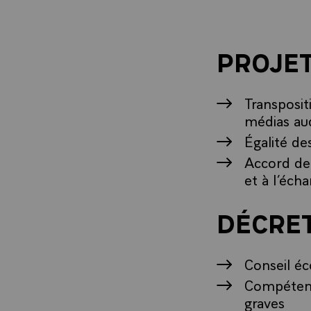
PROJET
Transposit
médias aud
Égalité de
Accord de 
et à l’éc
DÉCRE
Conseil é
Compétence
graves