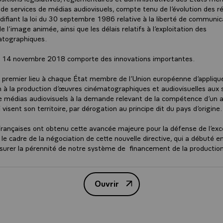
e de services de médias audiovisuels, compte tenu de l’évolution des ré
ifiant la loi du 30 septembre 1986 relative à la liberté de communica
 l’image animée, ainsi que les délais relatifs à l’exploitation des
atographiques.
du 14 novembre 2018 comporte des innovations importantes.
 premier lieu à chaque État membre de l’Union européenne d’appliqu
n à la production d’œuvres cinématographiques et audiovisuelles aux 
de médias audiovisuels à la demande relevant de la compétence d’un 
visent son territoire, par dérogation au principe dit du pays d’origine
françaises ont obtenu cette avancée majeure pour la défense de l’exc
 le cadre de la négociation de cette nouvelle directive, qui a débuté e
ssurer la pérennité de notre système de financement de la producti
et de garantir l’équité entre diffuseurs français et plateformes mond
n projet de décret déterminant les obligations de financement de la pr
Ouvrir
x services de médias audiovisuels à la demande a été élaboré et sera 
COMPTE RENDU DU CONSEIL 
 Par ailleurs, des concertations ont été engagées en vue d’une révis
bles aux diffuseurs linéaires, hertziens (TNT) ou non (câble-satellite