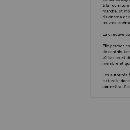
à la fournitur
marché, et mod
du cinéma et de
œuvres ciném
La directive 
Elle permet en
de contributio
télévision et 
membre et qui 
Les autorités 
culturelle dans
permettra d’a
indépendante, 
À cette fin, u
applicables au
prochainement.
décrets applica