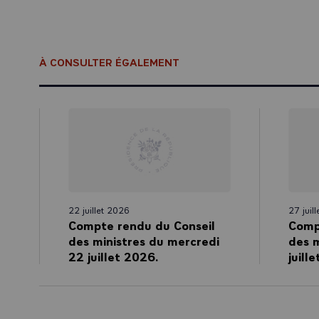
La directive d
régulation aud
désormais déte
ce qu’elles pr
À CONSULTER ÉGALEMENT
susceptibles de
haine. Conform
régulera les pl
L’ordonnance a
et protections
- prohibition 
renforcement d
traitement à d
22 juillet 2026
27 juil
- mission géné
Compte rendu du Conseil
Comp
situation de h
des ministres du mercredi
des m
demande ;
22 juillet 2026.
juill
- promotion de
alimentaire ;