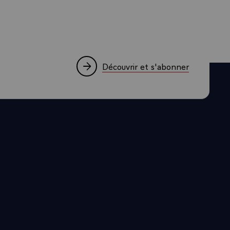
ces d’accès aux
e l’actuel
 expire au 9
Découvrir et s'abonner
nement
ée et les
issement des
ès le 9
(CNC).
UX
oi ratifiant
ccès à