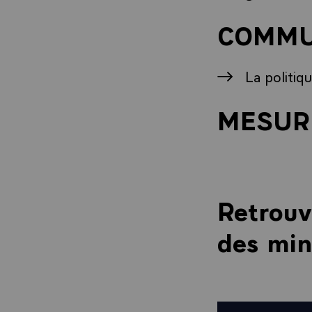
COMMU
La politiqu
MESURE
Retrouv
des mini