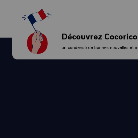
- protection d
- mise en avan
contenus audi
Enfin, cette 
Découvrez Cocorico
accord profess
février 2022. E
un condensé de bonnes nouvelles et ini
disposera de l
modalités des f
négociations i
La négociation
décembre derni
ÉGALIT
ÉCOLES
La ministre de 
l’ordonnance n
certaines écol