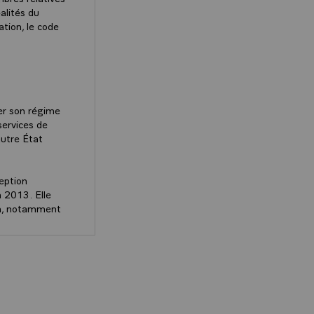
alités du
tion, le code
er son régime
services de
autre État
.
eption
n 2013. Elle
on, notamment
iales.
oduction
publié
DES MINISTRES
ion des
).