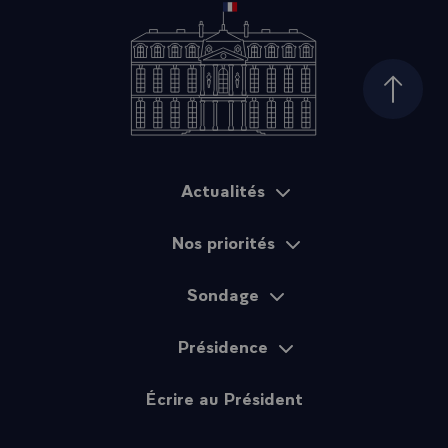
Haut d
Actualités
Plan du site
Nos priorités
Sondage
Présidence
Écrire au Président