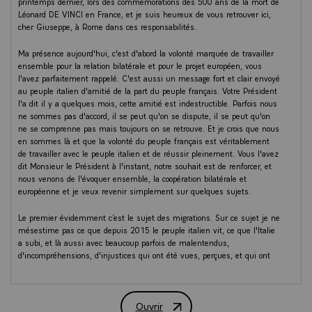
printemps dernier, lors des commémorations des 500 ans de la mort de
Léonard DE VINCI en France, et je suis heureux de vous retrouver ici,
cher Giuseppe, à Rome dans ces responsabilités.
Ma présence aujourd'hui, c'est d'abord la volonté marquée de travailler
ensemble pour la relation bilatérale et pour le projet européen, vous
l'avez parfaitement rappelé. C'est aussi un message fort et clair envoyé
au peuple italien d'amitié de la part du peuple français. Votre Président
l'a dit il y a quelques mois, cette amitié est indestructible. Parfois nous
ne sommes pas d'accord, il se peut qu'on se dispute, il se peut qu'on
ne se comprenne pas mais toujours on se retrouve. Et je crois que nous
en sommes là et que la volonté du peuple français est véritablement
de travailler avec le peuple italien et de réussir pleinement. Vous l'avez
dit Monsieur le Président à l'instant, notre souhait est de renforcer, et
nous venons de l'évoquer ensemble, la coopération bilatérale et
européenne et je veux revenir simplement sur quelques sujets.
Le premier évidemment c’est le sujet des migrations. Sur ce sujet je ne
mésestime pas ce que depuis 2015 le peuple italien vit, ce que l'Italie
a subi, et là aussi avec beaucoup parfois de malentendus,
d'incompréhensions, d'injustices qui ont été vues, perçues, et qui ont
suscité de la colère. Je crois très profondément, comme vous l'avez dit,
que la réponse au sujet migratoire n'est pas dans le repli, la provocation
nationaliste mais la construction de solutions et de coopérations
Ouvrir
européennes réelles et efficaces.
Déclaration conjointe à la presse du Pr