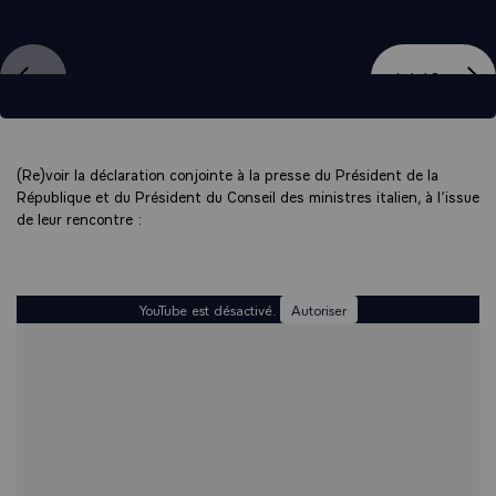
ation
Affi
1 / 10
(Re)voir la déclaration conjointe à la presse du Président de la
République et du Président du Conseil des ministres italien, à l’issue
de leur rencontre :
YouTube est désactivé.
Autoriser