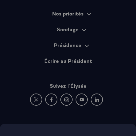
Nos priorités
Sondage
Présidence
Écrire au Président
Suivez l’Élysée
Nouvelle fenêtre : rejoignez-nous sur Twitter
Nouvelle fenêtre : rejoignez-nous sur Fac
Nouvelle fenêtre : rejoignez-nous 
Nouvelle fenêtre : rejoigne
Nouvelle fenêtre : 