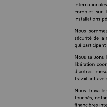
international
complet sur l
installations pé
Nous sommes p
sécurité de la
qui participent
Nous saluons l
libération co
d'autres mesu
travaillant av
Nous travaill
touchés, notam
financières int