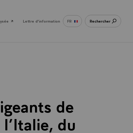
lysée
Lettre d'information
FR
Rechercher
rigeants de
l’Italie, du