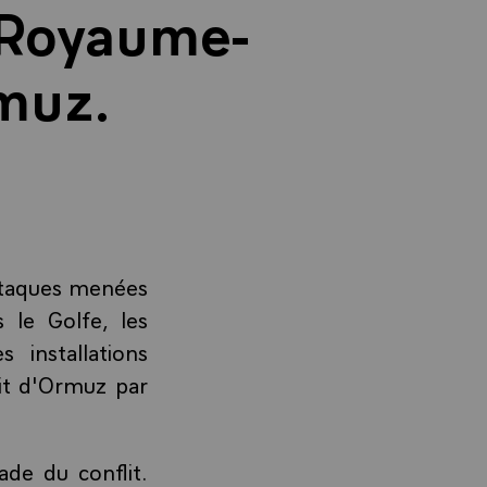
 Royaume-
rmuz.
ttaques menées
 le Golfe, les
 installations
oit d'Ormuz par
de du conflit.