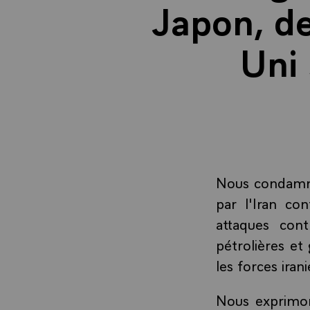
Japon, d
Uni 
Nous condamno
par l'Iran co
attaques cont
pétrolières et
les forces iran
Nous exprimon