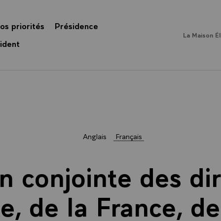
os priorités
Présidence
La Maison É
ident
Anglais
Français
n conjointe des di
, de la France, de 