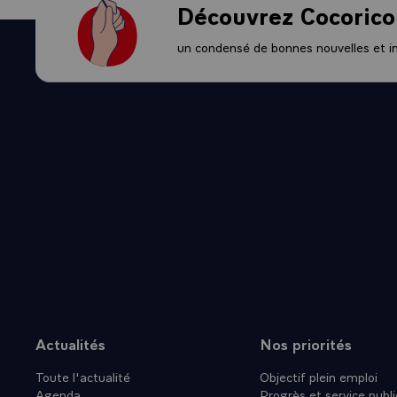
Découvrez Cocorico
un condensé de bonnes nouvelles et ini
Actualités
Nos priorités
Plan du site
Toute l'actualité
Objectif plein emploi
Agenda
Progrès et service publi