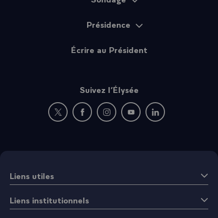
Présidence
Écrire au Président
Suivez l’Élysée
Nouvelle fenêtre : rejoignez-nous sur Twitter
Nouvelle fenêtre : rejoignez-nous sur Fac
Nouvelle fenêtre : rejoignez-nous 
Nouvelle fenêtre : rejoigne
Nouvelle fenêtre : 
Liens utiles
Liens institutionnels