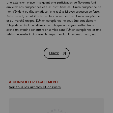
Une extension longue impliquant une participation du Royaume-Uni
aux élections européennes et aux institutions de l’Union européenne n’a
rien d’évident ou d’automatique, je le répète ici avec beaucoup de force.
Notre priorité, ce doit être le bon fonctionnement de l’Union européenne
et du marché unique. L’Union européenne ne peut être durablement
l’otage de la résolution d’une crise politique au Royaume-Uni. Nous
avons un avenir à construire ensemble dans l’Union européenne et une
relation nouvelle à bâtir avec le Royaume-Uni. Il restera un ami, un
allié essentiel mais nous ne pouvons passer les prochains mois à régler
encore les modalités de notre divorce et à solder le passé.
Ouvrir
Dans quelques instants, j’évoquerai avec Monsieur le Taoiseach, Leo
Déclaration conjointe du Président de l
VARADKAR, l’ensemble des options et les conséquences possibles
d’une sortie du Royaume-Uni sans accord, la France et l’Irlande étant
les deux pays les plus directement concernés dans l’Union européenne.
Je mesure pleinement l’extraordinaire difficulté qu’une telle situation
poserait à l’Irlande et je veux ici redire que nous n’abandonnerons
jamais, quoi qu’il arrive, l’Irlande et les Irlandais car cette solidarité est
À CONSULTER ÉGALEMENT
le sens même du projet européen. C’est pourquoi notre rencontre
Voir tous les articles et dossiers
aujourd’hui est, à mes yeux, extrêmement importante. Nous
évoquerons également bien entendu les sujets relatifs à l’avenir de
l’Union européenne et, à quelques semaines d’élections essentielles
pour le projet européen, plusieurs de nos politiques conjointes.
Voilà Mesdames, Messieurs, l’objet de cet entretien, amical plus que