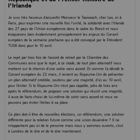
l'Irlande
Je suis très heureux d’accueillir Monsieur le Taoiseach, cher Leo, ici à
Paris, pour exprimer une nouvelle fois l’unité, la solidarité avec l’Irlande
des 27 pays de l’Union européenne dans le cadre du Brexit et nous
évoquerons bien évidemment principalement les enjeux du Conseil
européen de la semaine prochaine qui a été convoqué par le Président
TUSK donc pour le 10 avril.
Le rejet par trois fois de l’accord de retrait par la Chambre des
Communes ainsi que le rejet, à ce stade, de tout plan alternatif nous
mettent sur le chemin d’une sortie sans accord. Et comme l’a décidé le
Conseil européen du 22 mars, il revient au Royaume-Uni de présenter
un plan alternatif crédible, soutenu par une majorité, d’ici au 10 avril,
pour l’éviter. Si le Royaume-Uni n’est pas capable, près de trois ans
après le référendum, de proposer une solution qui réunit une majorité,
il aura de facto choisi de lui-même de sortir sans accord et nous ne
pouvons pas éviter l’échec à sa place.
Ce plan doit-il être de nouvelles élections, un référendum, une solution
différente pour la relation future comme une union douanière ? Il ne
m’appartient pas ici de le prescrire mais nous y sommes ouverts, c’est
à Londres de le dire et de le dire maintenant.