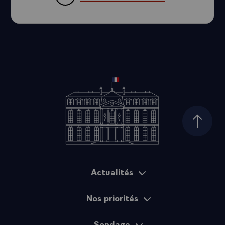
Haut d
Actualités
Plan du site
Nos priorités
Sondage