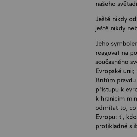
našeho světadí
Ještě nikdy od
ještě nikdy ne
Jeho symbolem
reagovat na p
současného svě
Evropské unii; 
Britům pravdu 
přístupu k evr
k hranicím min
odmítat to, co 
Evropu: ti, kdo
protikladné sli