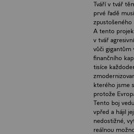
Tváří v tvář t
prvé řadě musí
zpustošeného s
A tento projek
v tvář agresiv
vůči gigantům 
finančního kapi
tisíce každode
zmodernizované
kterého jsme 
protože Evropa
Tento boj ved
vpřed a hájil j
nedostižné, vy
reálnou možno