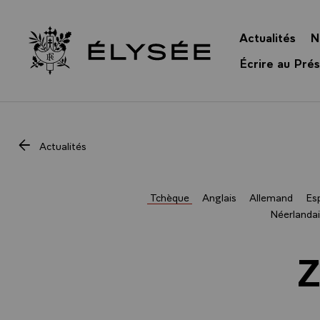
Panneau de gestion des cookies
Actualités
N
Retour à l’accueil Élysée
Écrire au Prés
Actualités
Tchèque
Anglais
Allemand
Es
Néerlandai
Z