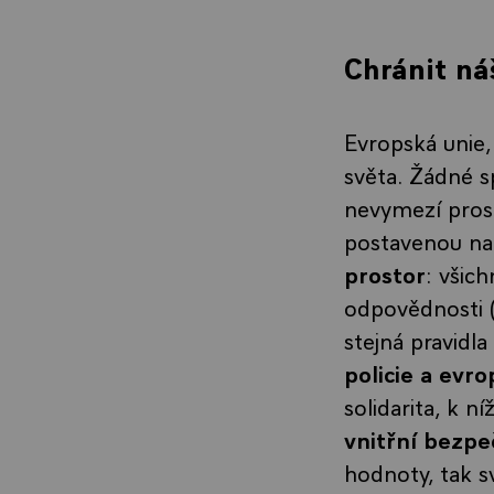
Chránit ná
Evropská unie,
světa. Žádné s
nevymezí prost
postavenou na
prostor
: všic
odpovědnosti (d
stejná pravidla
policie a evr
solidarita, k 
vnitřní bezpe
hodnoty, tak s