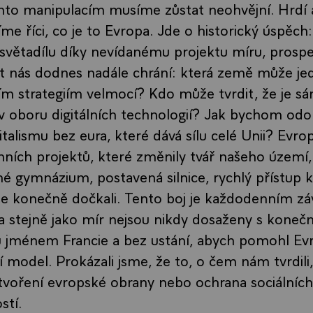
ěmto manipulacím musíme zůstat neohvějní. Hrdí a
me říci, co je to Evropa. Jde o historický úspěch
větadílu díky nevídanému projektu míru, prosper
t nás dodnes nadále chrání: která země může jed
ním strategiím velmocí? Kdo může tvrdit, že je s
v oboru digitálních technologií? Jak bychom odol
talismu bez eura, které dává sílu celé Unii? Evrop
nních projektů, které změnily tvář našeho území, 
 gymnázium, postavená silnice, rychlý přístup k
se konečně dočkali. Tento boj je každodenním z
 stejně jako mír nejsou nikdy dosaženy s konečn
u jménem Francie a bez ustání, abych pomohl Ev
ejí model. Prokázali jsme, že to, o čem nám tvrdili,
tvoření evropské obrany nebo ochrana sociálních 
stí.