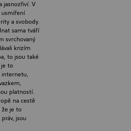
 jasnozřiví. V
: usmíření
ity a svobody.
nat sama tváří
ám svrchovaný
ávali krizím
a, to jsou také
je to
 internetu,
ávazkem,
ou platností.
ropě na cestě
 že je to
práv, jsou