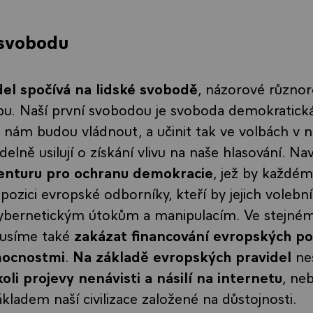
 svobodu
el spočívá na lidské svobodě
, názorové různor
pu.
Naší první svobodou je svoboda demokratick
do nám budou vládnout, a učinit tak ve volbách v n
elně usilují o získání vlivu na naše hlasování. Nav
enturu pro ochranu demokracie
, jež by každé
spozici evropské odborníky, kteří by jejich volebn
 kybernetickým útokům a manipulacím. Ve stejné
musíme také
zakázat financování
evropských pol
mocnostmi
.
Na základě evropských pravidel
ne
koli projevy nenávisti a násilí na internetu
, ne
základem naší civilizace založené na důstojnosti.