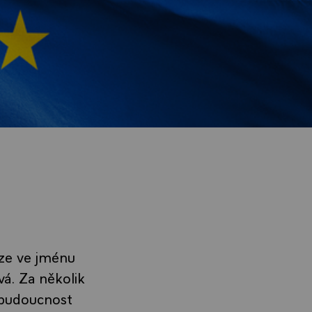
uze ve jménu
vá. Za několik
 budoucnost