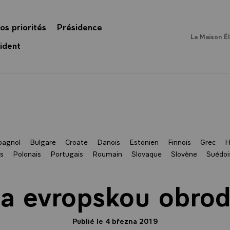
os priorités
Présidence
La Maison É
ident
pagnol
Bulgare
Croate
Danois
Estonien
Finnois
Grec
H
s
Polonais
Portugais
Roumain
Slovaque
Slovène
Suédoi
a evropskou obro
Publié le 4 března 2019