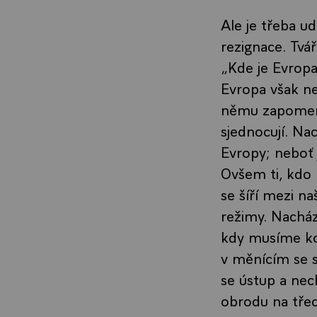
Ale je třeba udě
rezignace. Tvá
„Kde je Evropa
Evropa však nen
němu zapomeno
sjednocují. Nac
Evropy; neboť j
Ovšem ti, kdo b
se šíří mezi n
režimy. Nacház
kdy musíme kole
v měnícím se 
se ústup a nec
obrodu na třec