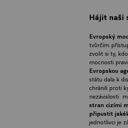
Hájit naši
Evropský mod
tvůrčím přístu
zvolit si ty, k
mocnosti pravid
Evropskou ag
státu dala k di
chránili proti
nezávislosti 
stran cizími 
připustit jaké
jednotlivci je 