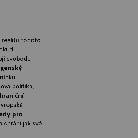
 realitu tohoto
pokud
ují svobodu
ngenský
dmínku
ová politika,
hraniční
 evropská
ady pro
á chrání jak své