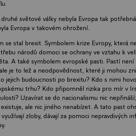
lu.
 druhé světové války nebyla Evropa tak potřebná
byla Evropa v takovém ohrožení.
 se stal
brexit. Symbolem krize Evropy, která n
otřebu národů domoci se ochrany ve vztahu k v
ta. A také symbolem evropské pasti. Pastí není 
ale je to lež a neodpovědnost, které ji mohou zni
o jejich budoucnosti po brexitu? Kdo s nimi hovoř
opskému trhu? Kdo připomněl rizika pro mír v Ir
ulosti? Uzavírat se do nacionalismu nic nepřináš
existuje, ale nic jiného nenabízet. A tato past oh
 využívají zloby, dávají za pomoci nepravdivých i
by.