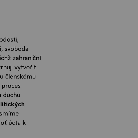
odosti,
á, svoboda
ichž zahraniční
rhuji vytvořit
mu členskému
í proces
m duchu
itických
smíme
boť úcta k