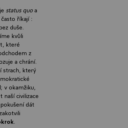
 je
status quo
a
asto říkají :
bez duše.
míme kvůli
t, které
tu odchodem z
ozuje a chrání.
í strach, který
demokratické
; v okamžiku,
 naší civilizace
 pokušení dát
akotvili
okrok
.