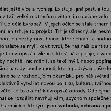
lat ještě více a rychleji. Existuje i jiná past, a tou
ří v tvář velkým otřesům světa nám občané velmi č
? Co dělá Evropa?“ V jejich očích se stala trhem 
í jen trh, je to projekt. Trh je užitečný, ale nes
ut na nezbytnost hranic, které chrání, a hodno
ionalisté se mýlí, když tvrdí, že hájí naši identi
e to evropská civilizace, která nás spojuje, osvob
y nechtěli nic měnit, se také mýlí, neboť popíraj
ašimi národy, pochybnosti, které podrývají naše 
íme se v rozhodujícím okamžiku pro náš světadíl
ktivně vytvářet novou politiku, kulturu, tvářnost
světě. Je to okamžik evropské obrody. Odolejme
hat se rozdělit; navrhuji vám, abychom společně z
h ambicích, kterými jsou
svoboda, ochrana a p