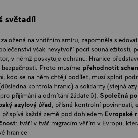
š světadíl
 založená na vnitřním smíru, zapomněla sledovat
polečenství však nevytvoří pocit sounáležitosti, 
or, v němž poskytuje ochranu. Hranice představ
 bezpečnosti.
Proto musíme
přehodnotit sche
hni, kdo se na něm chtějí podílet, musí splnit po
ůsledná kontrola hranic) a solidarity (stejná azyl
 pro přijímání a odmítání žádatelů).
Společná po
opský azylový úřad
, přísné kontrolní povinnosti,
níž přispívá každá země pod dohledem
Evropské r
čnost
: tváří v tvář migracím věřím v Evropu, kter
vé hranice.