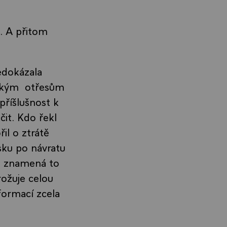
. A přitom
edokázala
elkým otřesům
příšlušnost k
čit. Kdo řekl
il o ztrátě
sku po návratu
í; znamená to
rožuje celou
nformací zcela