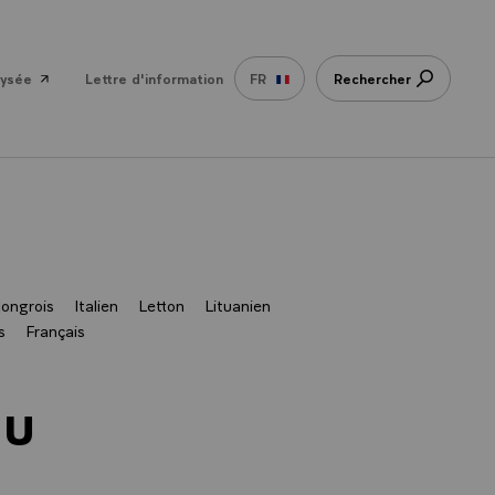
lysée
Lettre d'information
FR
Rechercher
ongrois
Italien
Letton
Lituanien
s
Français
du