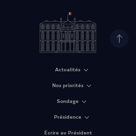
Haut d
Actualités
Plan du site
Nos priorités
Sondage
Présidence
Écrire au Président