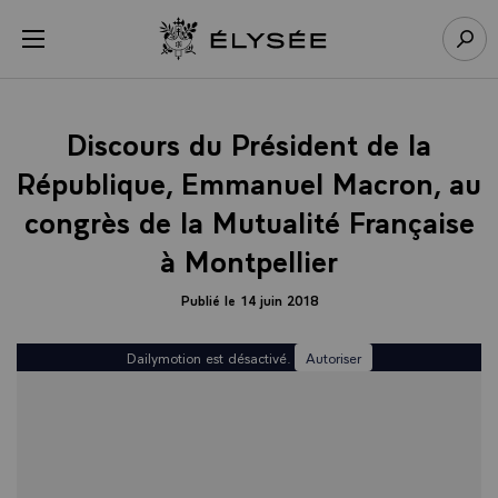
Panneau de gestion des cookies
menu
Retour à l’accueil Élysée
Rech
Discours du Président de la
République, Emmanuel Macron, au
congrès de la Mutualité Française
à Montpellier
Publié le 14 juin 2018
Dailymotion est désactivé.
Autoriser