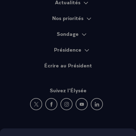
Actualités
Plan du site
Nos priorités
Sondage
Présidence
Écrire au Président
Suivez l’Élysée
Nouvelle fenêtre : rejoignez-nous sur Twitter
Nouvelle fenêtre : rejoignez-nous sur Fac
Nouvelle fenêtre : rejoignez-nous 
Nouvelle fenêtre : rejoigne
Nouvelle fenêtre : 