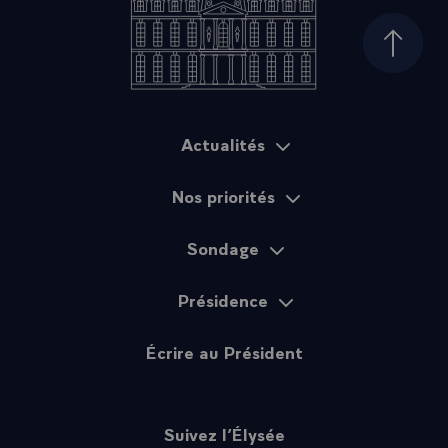
Haut d
Actualités
Plan du site
Nos priorités
Sondage
Présidence
Écrire au Président
Suivez l’Élysée