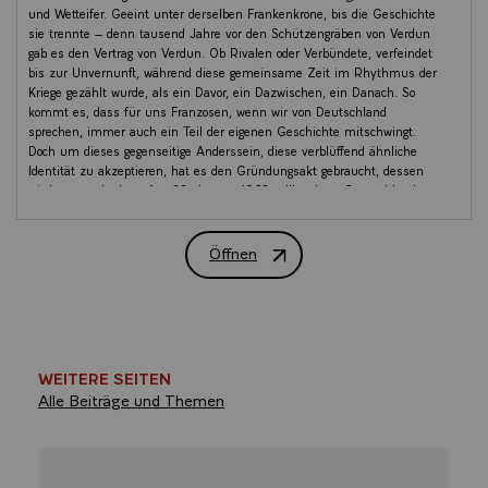
und Wetteifer. Geeint unter derselben Frankenkrone, bis die Geschichte
sie trennte – denn tausend Jahre vor den Schützengräben von Verdun
gab es den Vertrag von Verdun. Ob Rivalen oder Verbündete, verfeindet
bis zur Unvernunft, während diese gemeinsame Zeit im Rhythmus der
Kriege gezählt wurde, als ein Davor, ein Dazwischen, ein Danach. So
kommt es, dass für uns Franzosen, wenn wir von Deutschland
sprechen, immer auch ein Teil der eigenen Geschichte mitschwingt.
Doch um dieses gegenseitige Anderssein, diese verblüffend ähnliche
Identität zu akzeptieren, hat es den Gründungsakt gebraucht, dessen
wir heute gedenken. Am 22. Januar 1963 vollbrachten Deutschland
und Frankreich, personifiziert durch Konrad Adenauer und Charles de
Gaulle, eine ungeheure Geste des Muts.
Öffnen
REDE DES FRANZÖSISCHEN STAATS
An jenem Tag beschlossen unsere beiden Länder, die einst die
entschiedensten Gegner waren, zu engsten Verbündeten zu werden.
Damit zogen sie einen Schlussstrich unter fast hundert Jahre
modernen Krieg und universelle Tragödie, an die uns bis heute die
endlosen Kreuzreihen auf unseren Soldatenfriedhöfen erinnern.
Indem sie ihre Aussöhnung besiegelten, beschlossen unsere beiden
WEITERE SEITEN
Länder an jenem Tag, „einer neuen Zukunft für Deutschland, für
Alle Beiträge und Themen
Frankreich, für Europa und damit die ganze Welt Tür und Tor zu
öffnen“, wie es Charles de Gaulle formulierte. Sechzig Jahre nach der
Unterzeichnung ist der Élysée-Vertrag nach wie vor das Fundament
dieser unverrückbaren, vorbildlichen Verbindung zwischen unseren
beiden Ländern, geeint für Frieden, Freiheit und die Verteidigung