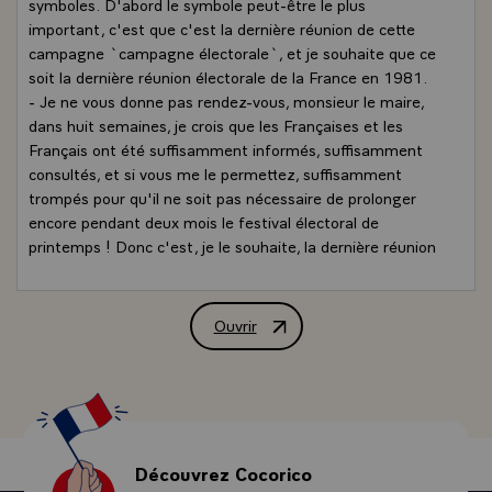
symboles. D'abord le symbole peut-être le plus
important, c'est que c'est la dernière réunion de cette
campagne `campagne électorale`, et je souhaite que ce
soit la dernière réunion électorale de la France en 1981.
- Je ne vous donne pas rendez-vous, monsieur le maire,
dans huit semaines, je crois que les Françaises et les
Français ont été suffisamment informés, suffisamment
consultés, et si vous me le permettez, suffisamment
trompés pour qu'il ne soit pas nécessaire de prolonger
encore pendant deux mois le festival électoral de
printemps ! Donc c'est, je le souhaite, la dernière réunion
de la campagne.\
Le deuxième symbole, c'est que nous sommes le 8 mai,
le 8 mai 1981, qui évoque pour beaucoup d'entre nous le
Ouvrir
Discours de M. Valéry Giscard d'Estaing
8 mai 1945, qui l'évoque pour vous, monsieur le maire
`Jacques Chaban-Delmas`, et je devrais dire mon
général, étant donné nos -rapports hiérarchiques de
1945.
- Peu de responsables politiques actuels étaient aux
armées le 8 mai 1945 £ parmi les candidats à l'élection
Découvrez Cocorico
présidentielle, j'étais le seul, et c'est pourquoi, d'ailleurs,