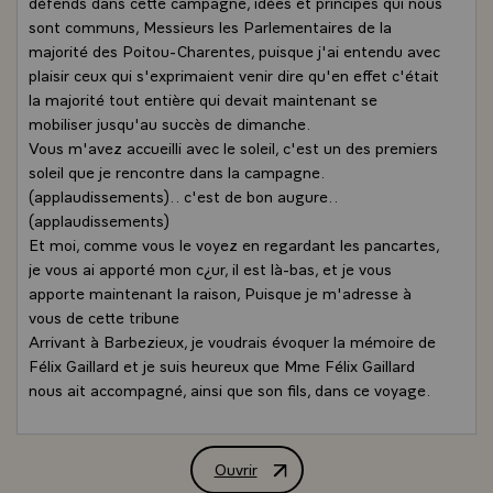
défends dans cette campagne, idées et principes qui nous
sont communs, Messieurs les Parlementaires de la
majorité des Poitou-Charentes, puisque j'ai entendu avec
plaisir ceux qui s'exprimaient venir dire qu'en effet c'était
la majorité tout entière qui devait maintenant se
mobiliser jusqu'au succès de dimanche.
Vous m'avez accueilli avec le soleil, c'est un des premiers
soleil que je rencontre dans la campagne.
(applaudissements).. c'est de bon augure..
(applaudissements)
Et moi, comme vous le voyez en regardant les pancartes,
je vous ai apporté mon c¿ur, il est là-bas, et je vous
apporte maintenant la raison, Puisque je m'adresse à
vous de cette tribune
Arrivant à Barbezieux, je voudrais évoquer la mémoire de
Félix Gaillard et je suis heureux que Mme Félix Gaillard
nous ait accompagné, ainsi que son fils, dans ce voyage.
(applaudissements)
Sa disparition prématurée a changé la politique de la
France. Il était l'un des très grands talents de la IVème
Ouvrir
Discours de M. Valéry Giscard d'Estai
République, il avait l'intelligence, il avait la clarté d'esprit